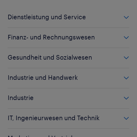
Dienstleistung und Service
Call Center Agent
Finanz- und Rechnungswesen
Koch
Bilanzbuchhalter
Küchenhilfe
Gesundheit und Sozialwesen
Buchhalter
Kundenberater
Altenpfleger
Controller
Industrie und Handwerk
Biologielaborant
Debitorenbuchhalter
Arbeitsvorbereiter
Biologe
Finanzbuchhalter
Industrie
Chemiehelfer
Chemielaborant
mehr anzeigen
(+)
Baugeräteführer
Disponent
Chemikant
IT, Ingenieurwesen und Technik
Berufskraftfahrer
Fachlagerist
mehr anzeigen
(+)
Bauleiter
CNC Dreher
Garten- und Landschaftsbauer