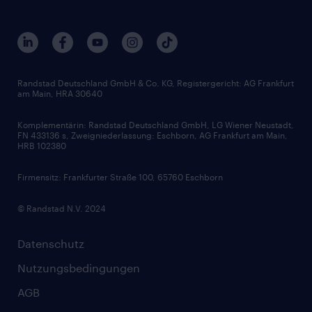
Beliebte Berufe
Nachhaltigkeit
Services & Produkte
Unternehmensprofile
Berufsprofile
Interne Karriere
Branchen
Gehaltsthemen
FAQ - Bewerber / Kunden
HR-Portal
Bewerbungsratgeber
Zertifikate und Auszeichnungen
Randstad Deutschland GmbH & Co. KG, Registergericht: AG Frankfurt
am Main, HRA 30640
Karriereratgeber
Audiothek
Komplementärin: Randstad Deutschland GmbH, LG Wiener Neustadt,
Soft Skills
FN 433136 s, Zweigniederlassung: Eschborn, AG Frankfurt am Main,
HRB 102380
Skills
Firmensitz: Frankfurter Straße 100, 65760 Eschborn
© Randstad N.V. 2024
Datenschutz
Nutzungsbedingungen
AGB