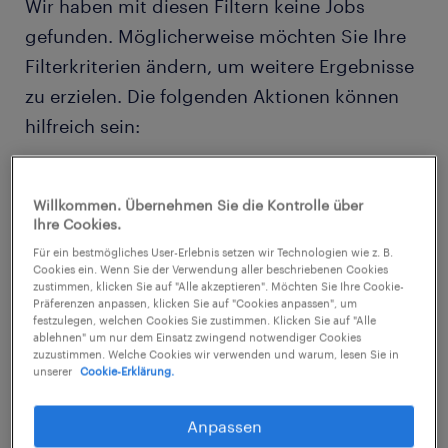
Wir haben mit diesen Filtern keine Jobs
gefunden. Möglicherweise möchten Sie Ihre
Filterkriterien ändern, um weitere Ergebnisse
zu erzielen. Die folgenden Aktionen können
hilfreich sein:
Entfernen Sie möglicherweise einige der
Willkommen. Übernehmen Sie die Kontrolle über
von Ihnen angewendeten Filter.
Ihre Cookies.
Haben Sie an einem bestimmten Ort
Für ein bestmögliches User-Erlebnis setzen wir Technologien wie z. B.
Cookies ein. Wenn Sie der Verwendung aller beschriebenen Cookies
nach Jobs gesucht? Erwägen Sie, den
zustimmen, klicken Sie auf "Alle akzeptieren". Möchten Sie Ihre Cookie-
Präferenzen anpassen, klicken Sie auf "Cookies anpassen", um
Bereich um den Standort herum zu
festzulegen, welchen Cookies Sie zustimmen. Klicken Sie auf "Alle
ablehnen" um nur dem Einsatz zwingend notwendiger Cookies
erweitern.
zuzustimmen. Welche Cookies wir verwenden und warum, lesen Sie in
unserer
Cookie-Erklärung.
Ändern Sie die Berufsbezeichnung oder
das Stichwort und prüfen Sie, ob sie
Anpassen
richtig geschrieben wurden.