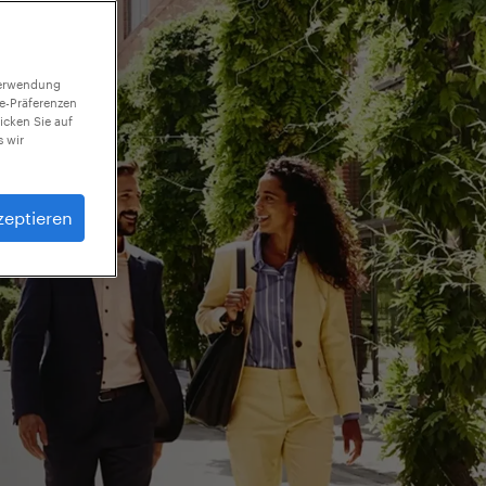
 Verwendung
ie-Präferenzen
icken Sie auf
 wir
zeptieren