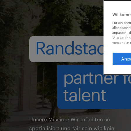
Willkomm
Für ein bes
aller beschr
anpassen, k
"Alle ableh
Randstad ist 
verwenden u
Anp
partner f
talent
Unsere Mission: Wir möchten so
spezialisiert und fair sein wie kein