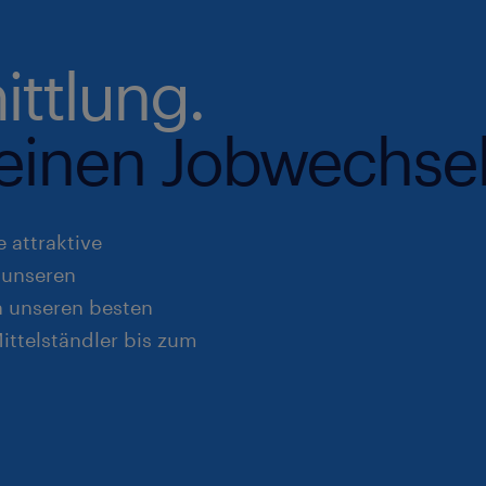
ittlung.
r einen Jobwechsel
 attraktive
 unseren
n unseren besten
ttelständler bis zum