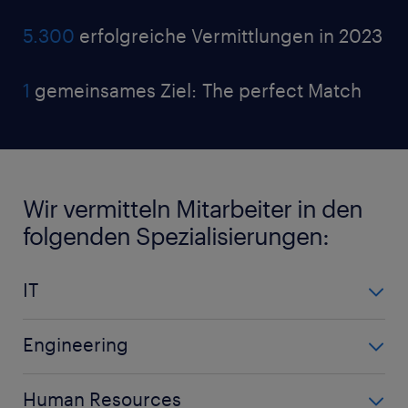
5.300
erfolgreiche Vermittlungen in 2023
1
gemeinsames Ziel: The perfect Match
Wir vermitteln Mitarbeiter in den
folgenden Spezialisierungen:
IT
Hardwareentwickler
Engineering
Softwareentwickler
Maschinenbauingenieur
Prozesstechniker
Human Resources