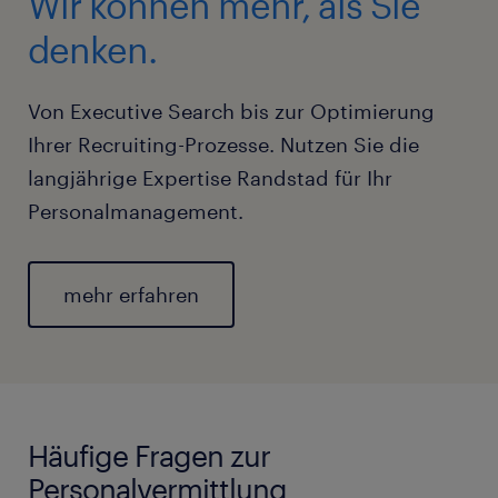
Wir können mehr, als Sie
Tax Manager
denken.
Finance Manager
Kaufmännischer Leiter
Von Executive Search bis zur Optimierung
Leiter Buchhaltung
Ihrer Recruiting-Prozesse. Nutzen Sie die
Leiter Controlling
langjährige Expertise Randstad für Ihr
Personalmanagement.
mehr erfahren
Häufige Fragen zur
Personalvermittlung