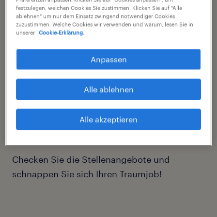
zum Sachbearbeiter:
festzulegen, welchen Cookies Sie zustimmen. Klicken Sie auf "Alle
ablehnen" um nur dem Einsatz zwingend notwendiger Cookies
zuzustimmen. Welche Cookies wir verwenden und warum, lesen Sie in
IT
unserer
Cookie-Erklärung.
Engineering
Anpassen
Finance & Accounting
Alle ablehnen
Purchasing
Sales
Alle akzeptieren
Human Resources
Checken Sie die Stellenangebote und
schnappen Sie sich Ihren Traumjob!