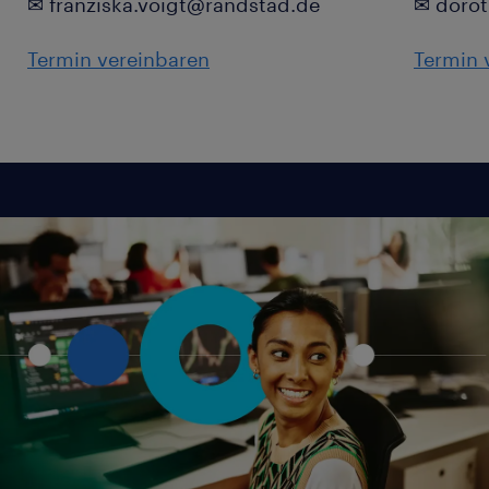
✉ franziska.voigt@randstad.de
✉ dorot
Termin vereinbaren
Termin 