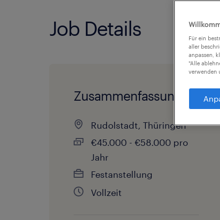
Job Details
Willkomm
Für ein bes
aller beschr
anpassen, k
"Alle ableh
verwenden u
Zusammenfassung
Anp
Rudolstadt, Thüringen
€45.000 - €58.000 pro
Jahr
Festanstellung
Vollzeit