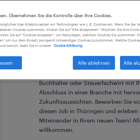
en. Übernehmen Sie die Kontrolle über Ihre Cookies.
tmögliches User-Erlebnis setzen wir Technologien wie z. B. Cookies ein. Wenn Sie der
iebenen Cookies zustimmen, klicken Sie auf "Alle akzeptieren". Möchten Sie Ihre Cook
licken Sie auf "Cookies anpassen", um festzulegen, welchen Cookies Sie zustimmen. Kl
nen" um nur dem Einsatz zwingend notwendiger Cookies zuzustimmen. Welche Cookies
Werden Sie Teil der Erfolgsgeschichte
nd warum, lesen Sie in unserer
Cookie-Erklärung.
Konditionen und in einem unbefristet
assen
Alle ablehnen
Alle ak
eine direkte Personalvermittlung be
Kunden in Rudolstadt. Starten Sie hie
Buchhalter oder Steuerfachwirt mit 
Abschluss in einer Branche mit herv
Zukunftsaussichten. Bewerben Sie sich
diesen Job in Thüringen und erleben
Miteinander in Ihrem neuen Team! All
willkommen.