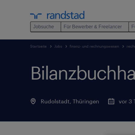
Jobsuche
Für Bewerber & Freelancer
F
Startseite
Jobs
finanz- und rechnungswesen
rech
Bilanzbuchha
Rudolstadt
,
Thüringen
vor 3 