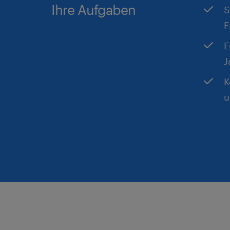
Ihre Aufgaben
S
F
E
J
K
u