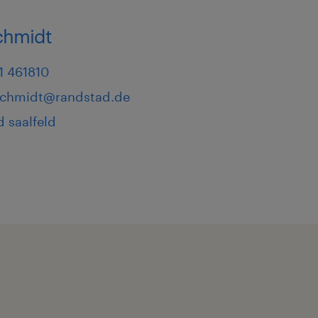
Schmidt
1 461810
.schmidt@randstad.de
 saalfeld