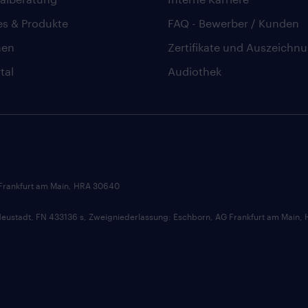
es & Produkte
FAQ - Bewerber / Kunden
hen
Zertifikate und Auszeichn
tal
Audiothek
 Frankfurt am Main, HRA 30640
ustadt, FN 433136 s, Zweigniederlassung: Eschborn, AG Frankfurt am Main,