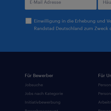
anmelden
Einwilligung in die Erhebung und V
Randstad Deutschland zum Zweck d
Für Bewerber
Für U
Jobsuche
Person
Jobs nach Kategorie
Person
Initiativbewerbung
Arbeit
Bewerberaccount
Person