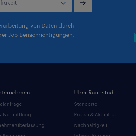
erarbeitung von Daten durch
er Job Benachrichtigungen.
nternehmen
Über Randstad
alanfrage
Standorte
alvermittlung
Presse & Aktuelles
nehmerüberlassung
Nachhaltigkeit
alberatung
Interne Karriere