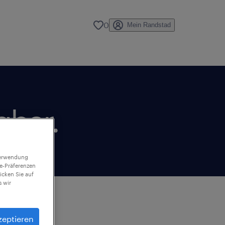
0
Mein Randstad
gbar.
 Verwendung
ie-Präferenzen
icken Sie auf
 wir
zeptieren