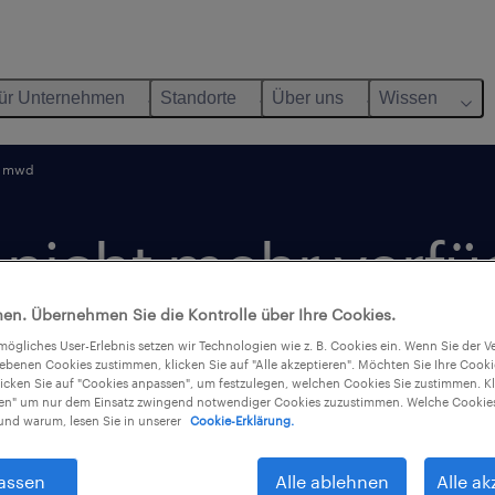
ür Unternehmen
Standorte
Über uns
Wissen
me mwd
t nicht mehr verfü
en. Übernehmen Sie die Kontrolle über Ihre Cookies.
tmögliches User-Erlebnis setzen wir Technologien wie z. B. Cookies ein. Wenn Sie der
iebenen Cookies zustimmen, klicken Sie auf "Alle akzeptieren". Möchten Sie Ihre Cook
licken Sie auf "Cookies anpassen", um festzulegen, welchen Cookies Sie zustimmen. Kl
nen" um nur dem Einsatz zwingend notwendiger Cookies zuzustimmen. Welche Cookies
nd warum, lesen Sie in unserer
Cookie-Erklärung.
assen
Alle ablehnen
Alle ak