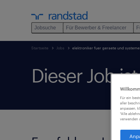
Jobsuche
Für Bewerber & Freelancer
F
Startseite
Jobs
elektroniker fuer geraete und syste
Dieser Job is
Willkomm
Für ein bes
aller beschr
anpassen, k
"Alle ableh
verwenden u
Anp