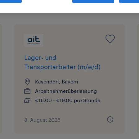
Lager- und
Transportarbeiter (m/w/d)
Kasendorf, Bayern
Arbeitnehmerüberlassung
€16,00 - €19,00 pro Stunde
8. August 2026