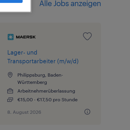
Alle Jobs anzeigen
Lager- und
Transportarbeiter (m/w/d)
Philippsburg, Baden-
Württemberg
Arbeitnehmerüberlassung
€15,00 - €17,50 pro Stunde
8. August 2026