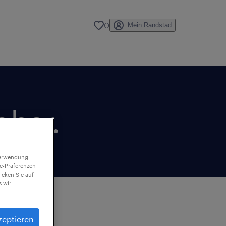
0
Mein Randstad
gbar.
 Verwendung
ie-Präferenzen
icken Sie auf
 wir
zeptieren