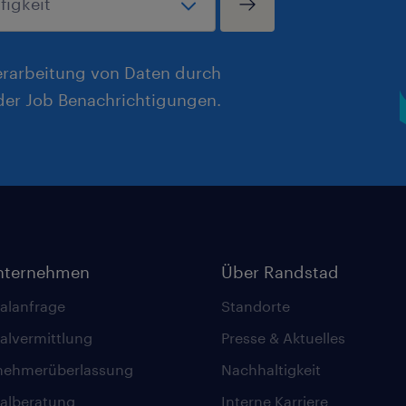
erarbeitung von Daten durch
er Job Benachrichtigungen.
nternehmen
Über Randstad
alanfrage
Standorte
alvermittlung
Presse & Aktuelles
nehmerüberlassung
Nachhaltigkeit
alberatung
Interne Karriere