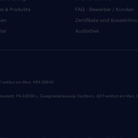
es & Produkte
FAQ - Bewerber / Kunden
hen
Zertifikate und Auszeichn
tal
Audiothek
 Frankfurt am Main, HRA 30640
ustadt, FN 433136 s, Zweigniederlassung: Eschborn, AG Frankfurt am Main,