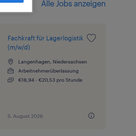
Alle Jobs anzeigen
Fachkraft für Lagerlogistik
(m/w/d)
Langenhagen, Niedersachsen
Arbeitnehmerüberlassung
€18,94 - €20,53 pro Stunde
5. August 2026