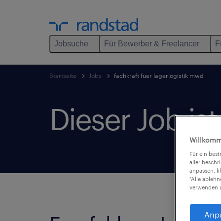
Jobsuche
Für Bewerber & Freelancer
F
Startseite
Jobs
fachkraft fuer lagerlogistik mwd
Dieser Job is
Willkomm
Für ein bes
aller beschr
anpassen, k
"Alle ableh
verwenden u
Anp