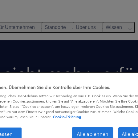
ür Unternehmen
Standorte
Über uns
Wissen
t nicht mehr verfü
en. Übernehmen Sie die Kontrolle über Ihre Cookies.
tmögliches User-Erlebnis setzen wir Technologien wie z. B. Cookies ein. Wenn Sie der
iebenen Cookies zustimmen, klicken Sie auf "Alle akzeptieren". Möchten Sie Ihre Cook
licken Sie auf "Cookies anpassen", um festzulegen, welchen Cookies Sie zustimmen. Kl
nen" um nur dem Einsatz zwingend notwendiger Cookies zuzustimmen. Welche Cookies
nd warum, lesen Sie in unserer
Cookie-Erklärung.
assen
Alle ablehnen
Alle ak