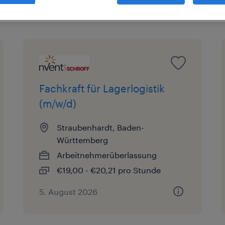
Fachkraft für Lagerlogistik
(m/w/d)
Straubenhardt, Baden-
Württemberg
Arbeitnehmerüberlassung
€19,00 - €20,21 pro Stunde
5. August 2026