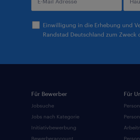
anmelden
Einwilligung in die Erhebung und V
Randstad Deutschland zum Zweck d
Für Bewerber
Für U
Jobsuche
Person
Jobs nach Kategorie
Person
Initiativbewerbung
Arbeit
Bewerberaccount
Person