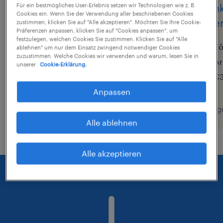
Für ein bestmögliches User-Erlebnis setzen wir Technologien wie z. B.
CNC-Fachkraft (m/w/d)
Fachk
Cookies ein. Wenn Sie der Verwendung aller beschriebenen Cookies
Lager
zustimmen, klicken Sie auf "Alle akzeptieren". Möchten Sie Ihre Cookie-
Bad Langensalza, Thüringen
Präferenzen anpassen, klicken Sie auf "Cookies anpassen", um
festzulegen, welchen Cookies Sie zustimmen. Klicken Sie auf "Alle
Arbeitnehmerüberlassung
Fö
ablehnen" um nur dem Einsatz zwingend notwendiger Cookies
zuzustimmen. Welche Cookies wir verwenden und warum, lesen Sie in
€17,65 - €19,78 pro Stunde
Ar
unserer
Cookie-Erklärung.
€3
Anpassen
6. August 2026
6. Aug
Alle ablehnen
Alle akzeptieren