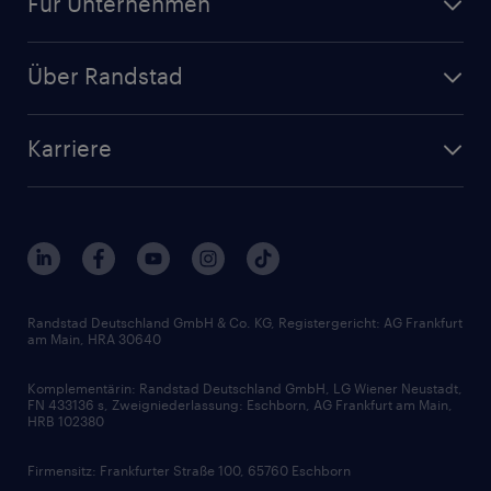
Für Unternehmen
Jobs nach Kategorie
Personalanfrage
Initiativbewerbung
Über Randstad
Personalvermittlung
Bewerberaccount
Standorte
Arbeitnehmerüberlassung
Randstad Akademie
Karriere
Presse & Aktuelles
Personalberatung
Arbeitgeberleistungen
Beliebte Berufe
Nachhaltigkeit
Services & Produkte
Unternehmensprofile
Berufsprofile
Interne Karriere
Branchen
Gehaltsthemen
FAQ - Bewerber / Kunden
HR-Portal
Bewerbungsratgeber
Zertifikate und Auszeichnungen
Randstad Deutschland GmbH & Co. KG, Registergericht: AG Frankfurt
am Main, HRA 30640
Karriereratgeber
Audiothek
Komplementärin: Randstad Deutschland GmbH, LG Wiener Neustadt,
Soft Skills
FN 433136 s, Zweigniederlassung: Eschborn, AG Frankfurt am Main,
HRB 102380
Skills
Firmensitz: Frankfurter Straße 100, 65760 Eschborn