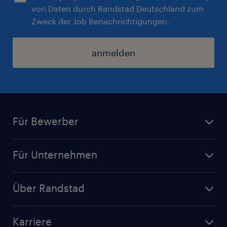
von Daten durch Randstad Deutschland zum
Zweck der Job Benachrichtigungen.
anmelden
Für Bewerber
Jobsuche
Für Unternehmen
Jobs nach Kategorie
Personalanfrage
Initiativbewerbung
Über Randstad
Personalvermittlung
Bewerberaccount
Standorte
Arbeitnehmerüberlassung
Randstad Akademie
Karriere