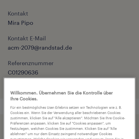
Kontakt
Mira Pipo
Kontakt E-Mail
acm-2079@randstad.de
Referenznummer
C01290636
Willkommen. Übernehmen Sie die Kontrolle über
Ihre Cookies.
Für ein bestmögliches User-Erlebnis setzen wir Technologien wie z. B.
Cookies ein. Wenn Sie der Verwendung aller beschriebenen Cookies
zustimmen, klicken Sie auf "Alle akzeptieren". Möchten Sie Ihre Cookie-
Präferenzen anpassen, klicken Sie auf "Cookies anpassen", um
Beschleunigen Sie die Jobsuche durch die
festzulegen, welchen Cookies Sie zustimmen. Klicken Sie auf "Alle
ablehnen" um nur dem Einsatz zwingend notwendiger Cookies
Freigabe Ihres Profils