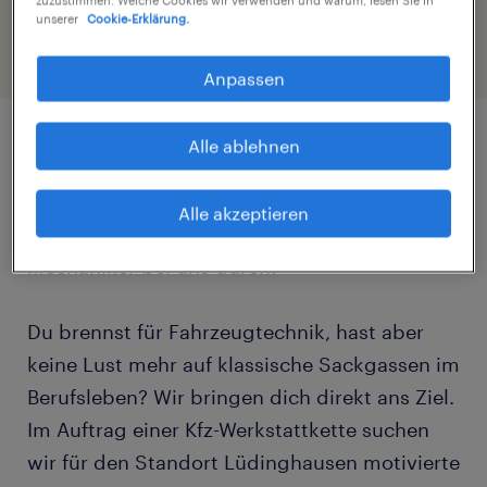
zuzustimmen. Welche Cookies wir verwenden und warum, lesen Sie in
unserer
Cookie-Erklärung.
Anpassen
Alle ablehnen
Job Details
Alle akzeptieren
Starte jetzt als KFZ-Mechatroniker / KFZ-
Mechaniker bei uns durch!
Du brennst für Fahrzeugtechnik, hast aber
keine Lust mehr auf klassische Sackgassen im
Berufsleben? Wir bringen dich direkt ans Ziel.
Im Auftrag einer Kfz-Werkstattkette suchen
wir für den Standort Lüdinghausen motivierte