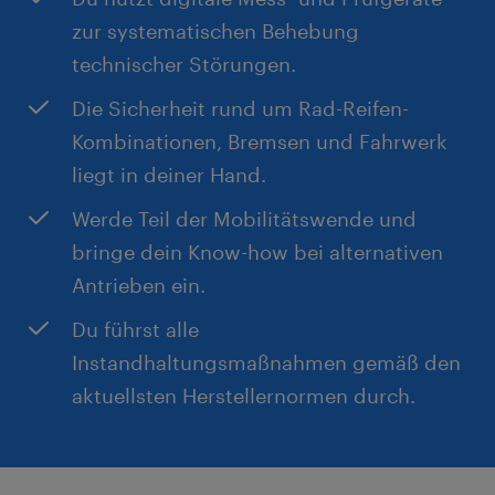
zur systematischen Behebung
technischer Störungen.
*) Die Wechselprämie gilt ausschließlich für Meister
im Kfz-Techniker-Handwerk sowie für anerkannte
Die Sicherheit rund um Rad-Reifen-
Gesellen eines Berufs des Kraftfahrzeughandwerks.
Kombinationen, Bremsen und Fahrwerk
Voraussetzung sind ein entsprechender,
liegt in deiner Hand.
nachweisbarer Berufsabschluss sowie eine aktuell
ausgeübte Tätigkeit in einem dieser Berufsfelder.
Werde Teil der Mobilitätswende und
bringe dein Know-how bei alternativen
Antrieben ein.
Du führst alle
Instandhaltungsmaßnahmen gemäß den
aktuellsten Herstellernormen durch.