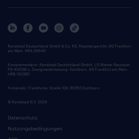
Presse & Aktuelles
Personalberatung
Arbeitgeberleistungen
Beliebte Berufe
Nachhaltigkeit
Services & Produkte
Unternehmensprofile
Berufsprofile
Interne Karriere
Branchen
Gehaltsthemen
FAQ - Bewerber / Kunden
HR-Portal
Bewerbungsratgeber
Zertifikate und Auszeichnungen
Randstad Deutschland GmbH & Co. KG, Registergericht: AG Frankfurt
am Main, HRA 30640
Karriereratgeber
Audiothek
Komplementärin: Randstad Deutschland GmbH, LG Wiener Neustadt,
Soft Skills
FN 433136 s, Zweigniederlassung: Eschborn, AG Frankfurt am Main,
HRB 102380
Skills
Firmensitz: Frankfurter Straße 100, 65760 Eschborn
© Randstad N.V. 2024
Datenschutz
Nutzungsbedingungen