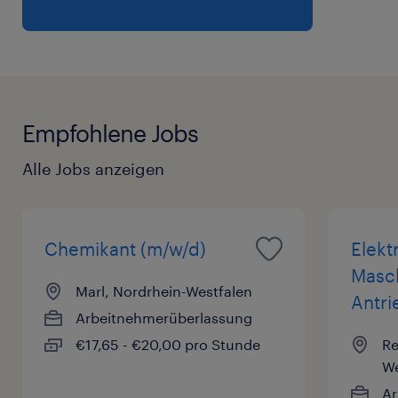
Empfohlene Jobs
Alle Jobs anzeigen
Chemikant (m/w/d)
Elekt
Masc
Marl, Nordrhein-Westfalen
Antri
Arbeitnehmerüberlassung
€17,65 - €20,00 pro Stunde
Re
We
Ar