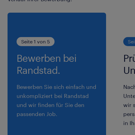
Seite 1 von 5
Sei
Bewerben bei
Pr
Randstad.
Un
Bewerben Sie sich einfach und
Nac
unkompliziert bei Randstad
Unte
und wir finden für Sie den
wir 
passenden Job.
pers
in I