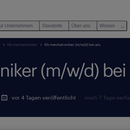
ür Unternehmen
Standorte
Über uns
Wissen
kfz-mechatroniker
kfz-mechatroniker (m/w/d) bei atu
niker (m/w/d) bei
vor 4 Tagen veröffentlicht
noch 7 Tage verf