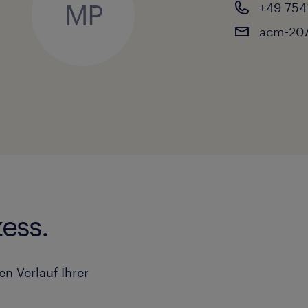
MP
+49 754
acm-20
ess.
en Verlauf Ihrer