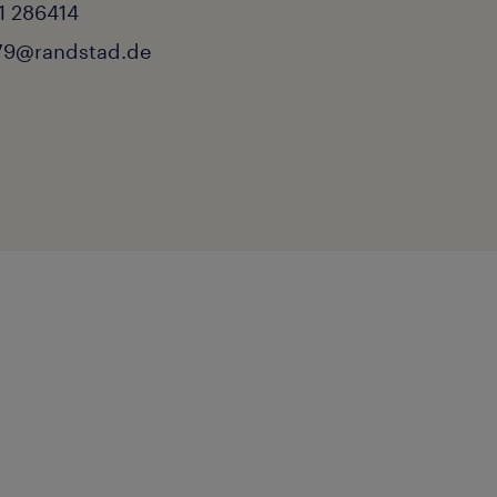
1 286414
79@randstad.de