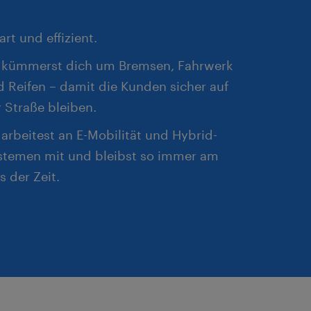
ich für Meister im
erkannte Gesellen
rt und effizient.
erks.
 kümmerst dich um Bremsen, Fahrwerk
er,
 Reifen – damit die Kunden sicher auf
 eine aktuell
 Straße bleiben.
erufsfelder.
arbeitest an E-Mobilität und Hybrid-
stemen mit und bleibst so immer am
s der Zeit.