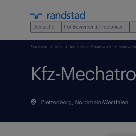
Jobsuche
Für Bewerber & Freelancer
F
Startseite
Jobs
industrie und handwerk
handwerk
Kfz-Mechatro
Plettenberg
,
Nordrhein-Westfalen