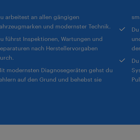
*) Die Wechselprämie gilt ausschließl
Kfz-Techniker-Handwerk sowie für an
u arbeitest an allen gängigen
sma
eines Berufs des Kraftfahrzeughandw
ahrzeugmarken und modernster Technik.
Du
Voraussetzung sind ein entsprechend
u führst Inspektionen, Wartungen und
und
nachweisbarer Berufsabschluss sowie
eparaturen nach Herstellervorgaben
der
ausgeübte Tätigkeit in einem dieser B
urch.
Du 
it modernsten Diagnosegeräten gehst du
Sy
ehlern auf den Grund und behebst sie
Pul