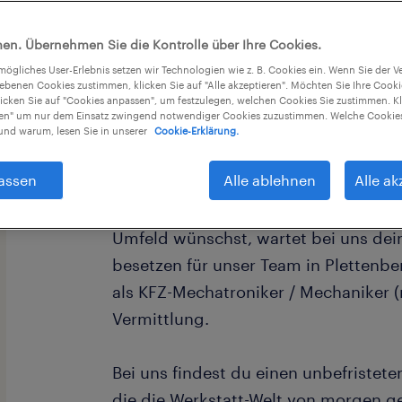
en. Übernehmen Sie die Kontrolle über Ihre Cookies.
tmögliches User-Erlebnis setzen wir Technologien wie z. B. Cookies ein. Wenn Sie der
iebenen Cookies zustimmen, klicken Sie auf "Alle akzeptieren". Möchten Sie Ihre Cook
licken Sie auf "Cookies anpassen", um festzulegen, welchen Cookies Sie zustimmen. Kl
nen" um nur dem Einsatz zwingend notwendiger Cookies zuzustimmen. Welche Cookies
Leidenschaft für Technik, aber bereit
nd warum, lesen Sie in unserer
Cookie-Erklärung.
Upgrade?
assen
Alle ablehnen
Alle ak
Wenn du den Werkstatt-Alltag liebst,
Umfeld wünschst, wartet bei uns dein
besetzen für unser Team in Plettenber
als KFZ-Mechatroniker / Mechaniker (
Vermittlung.
Bei uns findest du einen unbefristeten
die die Werkstatt-Welt von morgen ge