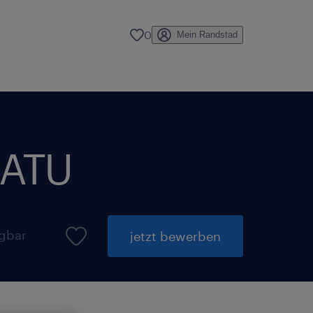
0
Mein Randstad
 ATU
ügbar
jetzt bewerben