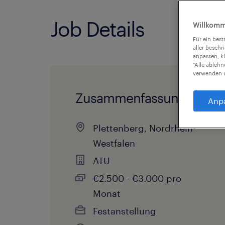
Job Details
Willkomm
Für ein bes
aller beschr
anpassen, k
"Alle ableh
verwenden u
Zusammenfassung
Anp
Plettenberg, Nordrhein-
Westfalen
ATU
€2.500 - €3.000 pro
Monat
Festanstellung