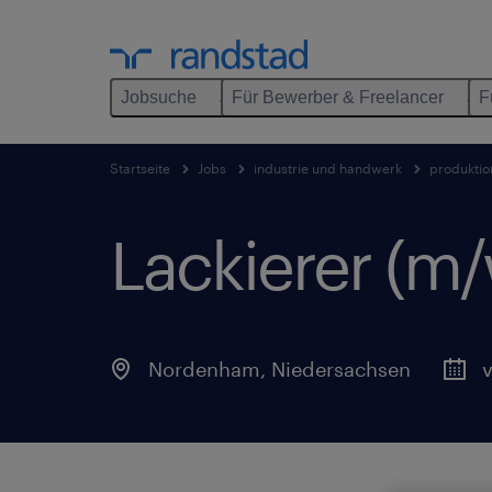
Jobsuche
Für Bewerber & Freelancer
F
Startseite
Jobs
industrie und handwerk
produktio
Lackierer (m/
Nordenham
,
Niedersachsen
v