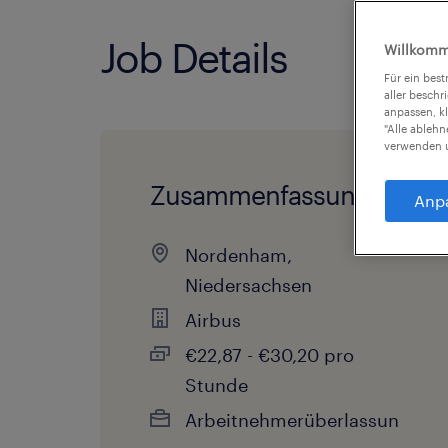
Job Details
Willkomm
Für ein bes
aller beschr
anpassen, k
"Alle ableh
verwenden u
Zusammenfassung
Anp
Nordenham,
Niedersachsen
Airbus
€22,87 - €30,20 pro
Stunde
Arbeitnehmerüberlassun