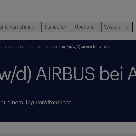
ür Unternehmen
Standorte
Über uns
Wissen
n
maler und lackierer
lackierer (m/w/d) airbus bei airbus
w/d) AIRBUS bei 
or einem Tag veröffentlicht