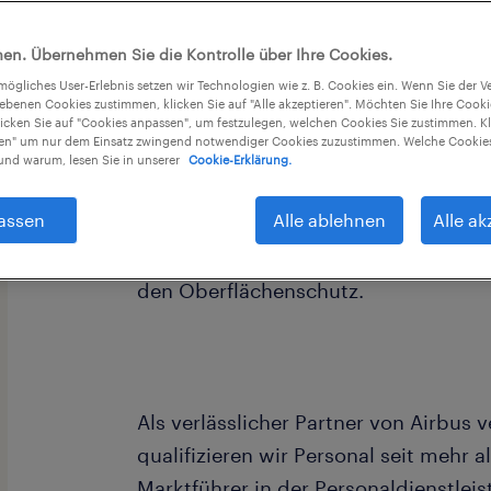
en. Übernehmen Sie die Kontrolle über Ihre Cookies.
tmögliches User-Erlebnis setzen wir Technologien wie z. B. Cookies ein. Wenn Sie der
iebenen Cookies zustimmen, klicken Sie auf "Alle akzeptieren". Möchten Sie Ihre Cook
licken Sie auf "Cookies anpassen", um festzulegen, welchen Cookies Sie zustimmen. Kl
nen" um nur dem Einsatz zwingend notwendiger Cookies zuzustimmen. Welche Cookies
Sie sind Spezialist für Oberflächen 
nd warum, lesen Sie in unserer
Cookie-Erklärung.
Sie? Dann hier entlang!
assen
Alle ablehnen
Alle ak
Airbus am Standort Nordenham sucht 
den Oberflächenschutz.
Als verlässlicher Partner von Airbus 
qualifizieren wir Personal seit mehr a
Marktführer in der Personaldienstlei