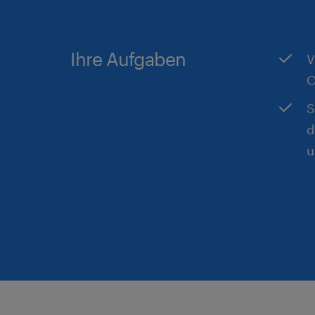
Ihre Aufgaben
V
O
S
d
u