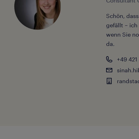
Consultant 
Schön, dass
gefällt – ic
wenn Sie no
da.
+49 421
sinah.h
randstad