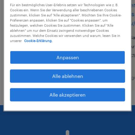
Lager- und
Lager
Für ein bestmögliches User-Erlebnis setzen wir Technologien wie z. B.
Cookies ein. Wenn Sie der Verwendung aller beschriebenen Cookies
Transportarbeiter
Trans
zustimmen, klicken Sie auf "Alle akzeptieren". Möchten Sie Ihre Cookie-
Präferenzen anpassen, klicken Sie auf "Cookies anpassen", um
(m/w/d)
(m/w/
festzulegen, welchen Cookies Sie zustimmen. Klicken Sie auf "Alle
ablehnen" um nur dem Einsatz zwingend notwendiger Cookies
zuzustimmen. Welche Cookies wir verwenden und warum, lesen Sie in
Oranienbaum-Wörlitz,
Sa
unserer
Cookie-Erklärung.
Sachsen-Anhalt
Ar
Arbeitnehmerüberlassung
€1
Anpassen
€15,33 - €16,00 pro Stunde
Alle ablehnen
6. August 2026
6. Aug
Alle akzeptieren