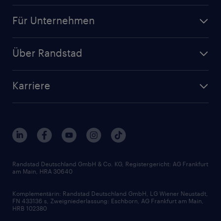
Jobsuche
Für Unternehmen
Jobs nach Kategorie
Personalanfrage
Initiativbewerbung
Über Randstad
Personalvermittlung
Bewerberaccount
Standorte
Arbeitnehmerüberlassung
Randstad Akademie
Karriere
Presse & Aktuelles
Personalberatung
Arbeitgeberleistungen
Beliebte Berufe
Nachhaltigkeit
Services & Produkte
Unternehmensprofile
Berufsprofile
Interne Karriere
Branchen
Gehaltsthemen
FAQ - Bewerber / Kunden
HR-Portal
Bewerbungsratgeber
Zertifikate und Auszeichnungen
Randstad Deutschland GmbH & Co. KG, Registergericht: AG Frankfurt
am Main, HRA 30640
Karriereratgeber
Audiothek
Komplementärin: Randstad Deutschland GmbH, LG Wiener Neustadt,
Soft Skills
FN 433136 s, Zweigniederlassung: Eschborn, AG Frankfurt am Main,
HRB 102380
Skills