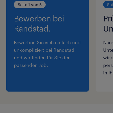
Seite 1 von 5
Sei
Bewerben bei
Pr
Randstad.
Un
Bewerben Sie sich einfach und
Nac
unkompliziert bei Randstad
Unte
und wir finden für Sie den
wir 
passenden Job.
pers
in I