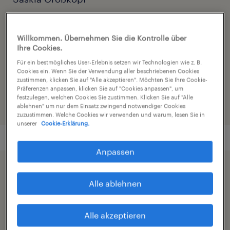
Kontakt E-Mail
Willkommen. Übernehmen Sie die Kontrolle über
bewerbung.west@randstad.de
Ihre Cookies.
Für ein bestmögliches User-Erlebnis setzen wir Technologien wie z. B.
Referenznummer
Cookies ein. Wenn Sie der Verwendung aller beschriebenen Cookies
C01299890
zustimmen, klicken Sie auf "Alle akzeptieren". Möchten Sie Ihre Cookie-
Präferenzen anpassen, klicken Sie auf "Cookies anpassen", um
festzulegen, welchen Cookies Sie zustimmen. Klicken Sie auf "Alle
ablehnen" um nur dem Einsatz zwingend notwendiger Cookies
zuzustimmen. Welche Cookies wir verwenden und warum, lesen Sie in
unserer
Cookie-Erklärung.
Anpassen
Beschleunigen Sie die Jobsuche durch die
Alle ablehnen
Freigabe Ihres Profils
Alle akzeptieren