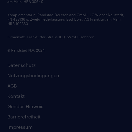
am Main, HRA 30640
Karriereratgeber
Audiothek
Komplementärin: Randstad Deutschland GmbH, LG Wiener Neustadt,
Soft Skills
FN 433136 s, Zweigniederlassung: Eschborn, AG Frankfurt am Main,
HRB 102380
Skills
Firmensitz: Frankfurter Straße 100, 65760 Eschborn
© Randstad N.V. 2024
Datenschutz
Nutzungsbedingungen
AGB
Kontakt
Gender-Hinweis
Barrierefreiheit
Impressum