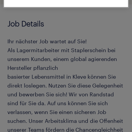
Job Details
Ihr nächster Job wartet auf Sie!
Als Lagermitarbeiter mit Staplerschein bei
unserem Kunden, einem global agierenden
Hersteller pflanzlich
basierter Lebensmittel in Kleve können Sie
direkt loslegen. Nutzen Sie diese Gelegenheit
und bewerben Sie sich! Wir von Randstad
sind für Sie da. Auf uns können Sie sich
verlassen, wenn Sie einen sicheren Job
suchen. Unser Arbeitsklima und die Offenheit
unserer Teams fördern die Chancengleichheit