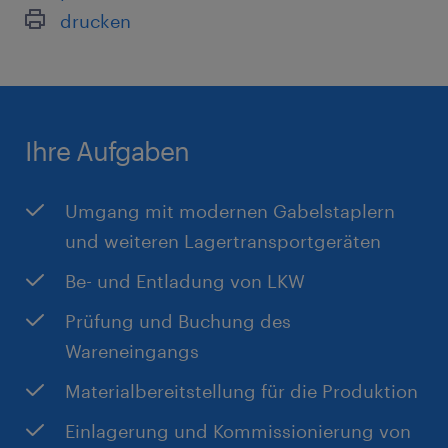
Ausreichende Deutschkenntnisse
drucken
Wellness-Einrichtungen
Führerschein Gabelstapler, Flurförderzeuge
Freude an der Zusammenarbeit mit Kollegen
Ihre Aufgaben
Umgang mit modernen Gabelstaplern
und weiteren Lagertransportgeräten
Be- und Entladung von LKW
Prüfung und Buchung des
Wareneingangs
Materialbereitstellung für die Produktion
Einlagerung und Kommissionierung von