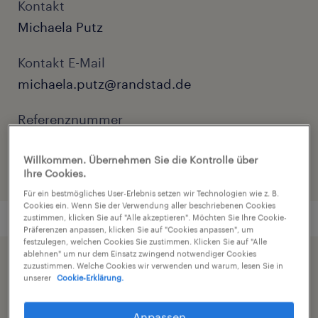
Kontakt
Michaela Putz
Kontakt E-Mail
michaela.putz@randstad.de
Referenznummer
C01293164
Willkommen. Übernehmen Sie die Kontrolle über
Ihre Cookies.
Für ein bestmögliches User-Erlebnis setzen wir Technologien wie z. B.
Cookies ein. Wenn Sie der Verwendung aller beschriebenen Cookies
zustimmen, klicken Sie auf "Alle akzeptieren". Möchten Sie Ihre Cookie-
Präferenzen anpassen, klicken Sie auf "Cookies anpassen", um
festzulegen, welchen Cookies Sie zustimmen. Klicken Sie auf "Alle
ablehnen" um nur dem Einsatz zwingend notwendiger Cookies
Beschleunigen Sie die Jobsuche durch die
zuzustimmen. Welche Cookies wir verwenden und warum, lesen Sie in
unserer
Cookie-Erklärung.
Freigabe Ihres Profils
Anpassen