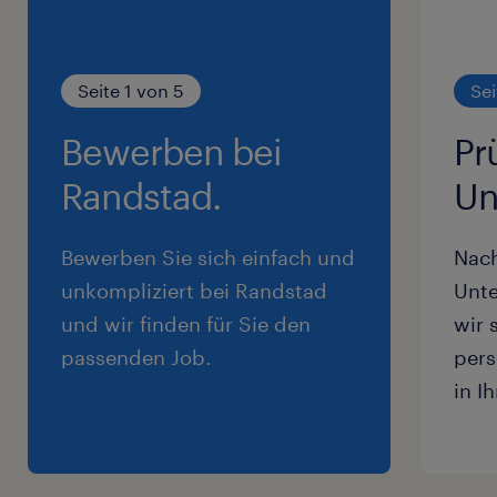
Seite 1 von 5
Sei
Bewerben bei
Pr
Randstad.
Un
Bewerben Sie sich einfach und
Nac
unkompliziert bei Randstad
Unte
und wir finden für Sie den
wir 
passenden Job.
pers
in I