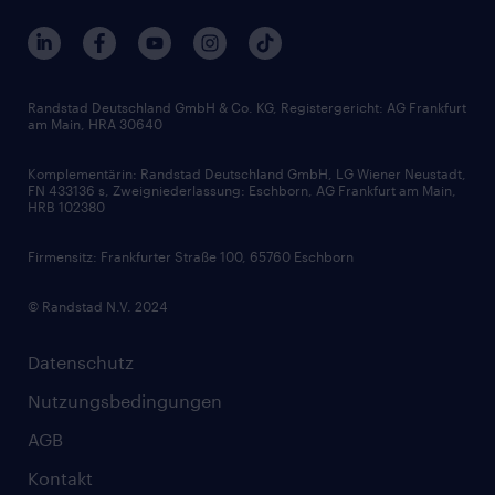
Berufsprofile
Interne Karriere
Branchen
Gehaltsthemen
FAQ - Bewerber / Kunden
HR-Portal
Bewerbungsratgeber
Zertifikate und Auszeichnungen
Randstad Deutschland GmbH & Co. KG, Registergericht: AG Frankfurt
am Main, HRA 30640
Karriereratgeber
Audiothek
Komplementärin: Randstad Deutschland GmbH, LG Wiener Neustadt,
Soft Skills
FN 433136 s, Zweigniederlassung: Eschborn, AG Frankfurt am Main,
HRB 102380
Skills
Firmensitz: Frankfurter Straße 100, 65760 Eschborn
© Randstad N.V. 2024
Datenschutz
Nutzungsbedingungen
AGB
Kontakt