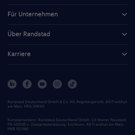
Jobsuche
Für Unternehmen
Jobs nach Kategorie
Personalanfrage
Initiativbewerbung
Über Randstad
Personalvermittlung
Bewerberaccount
Standorte
Arbeitnehmerüberlassung
Randstad Akademie
Karriere
Presse & Aktuelles
Personalberatung
Arbeitgeberleistungen
Beliebte Berufe
Nachhaltigkeit
Services & Produkte
Unternehmensprofile
Berufsprofile
Interne Karriere
Branchen
Gehaltsthemen
FAQ - Bewerber / Kunden
HR-Portal
Bewerbungsratgeber
Zertifikate und Auszeichnungen
Randstad Deutschland GmbH & Co. KG, Registergericht: AG Frankfurt
am Main, HRA 30640
Karriereratgeber
Audiothek
Komplementärin: Randstad Deutschland GmbH, LG Wiener Neustadt,
Soft Skills
FN 433136 s, Zweigniederlassung: Eschborn, AG Frankfurt am Main,
HRB 102380
Skills