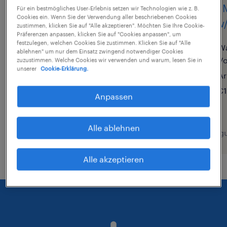
MAG-Schweißprofi
MIG 
Für ein bestmögliches User-Erlebnis setzen wir Technologien wie z. B.
Cookies ein. Wenn Sie der Verwendung aller beschriebenen Cookies
(m/w/d) für innovativen
(m/w/
zustimmen, klicken Sie auf "Alle akzeptieren". Möchten Sie Ihre Cookie-
Präferenzen anpassen, klicken Sie auf "Cookies anpassen", um
Stahlbau im Großraum
festzulegen, welchen Cookies Sie zustimmen. Klicken Sie auf "Alle
Wa
Bretzfeld gesucht!
ablehnen" um nur dem Einsatz zwingend notwendiger Cookies
V
zuzustimmen. Welche Cookies wir verwenden und warum, lesen Sie in
unserer
Cookie-Erklärung.
Ar
Bretzfeld, Baden-Württemberg
€1
Arbeitnehmerüberlassung
Anpassen
€19,00 - €21,00 pro Stunde
Alle ablehnen
7. August 2026
7. Aug
Alle akzeptieren