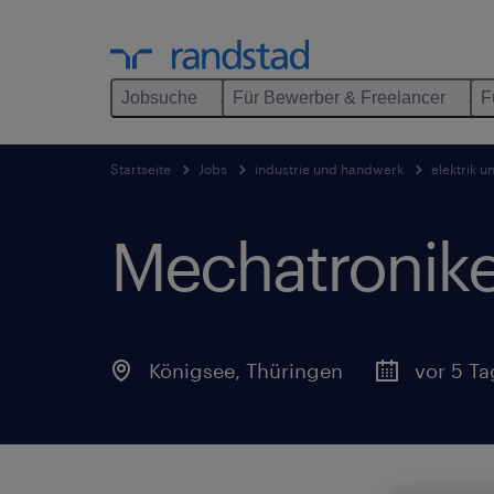
Jobsuche
Für Bewerber & Freelancer
F
Startseite
Jobs
industrie und handwerk
elektrik u
Mechatronike
Königsee
,
Thüringen
vor 5 Ta