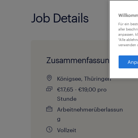
Job Details
Willkomm
Für ein bes
aller beschr
anpassen, k
"Alle ableh
verwenden u
Zusammenfassung
Anp
Königsee, Thüringen
€17,65 - €19,00 pro
Stunde
Arbeitnehmerüberlassun
g
Vollzeit