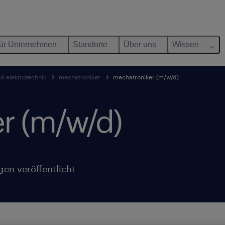
ür Unternehmen
Standorte
Über uns
Wissen
nd elektrotechnik
mechatroniker
mechatroniker (m/w/d)
r (m/w/d)
gen veröffentlicht