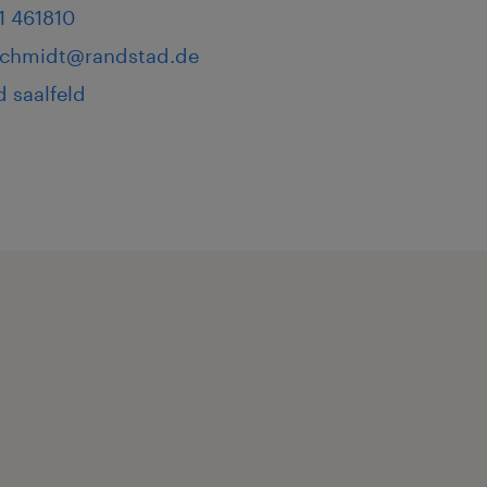
1 461810
.schmidt@randstad.de
 saalfeld