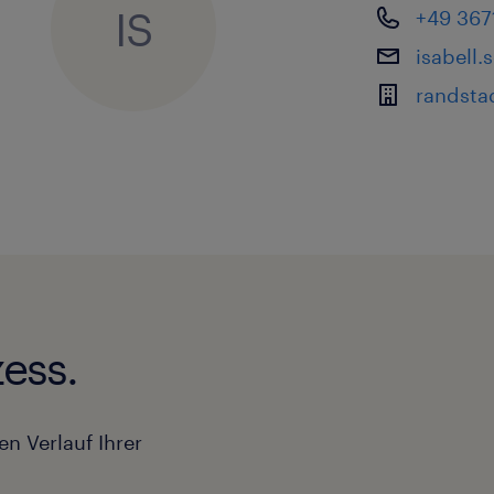
IS
+49 367
isabell
randstad
ess.
en Verlauf Ihrer