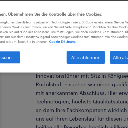
en. Übernehmen Sie die Kontrolle über Ihre Cookies.
tmögliches User-Erlebnis setzen wir Technologien wie z. B. Cookies ein. Wenn Sie der
iebenen Cookies zustimmen, klicken Sie auf "Alle akzeptieren". Möchten Sie Ihre Cook
licken Sie auf "Cookies anpassen", um festzulegen, welchen Cookies Sie zustimmen. Kl
nen" um nur dem Einsatz zwingend notwendiger Cookies zuzustimmen. Welche Cookies
Sie suchen eine anspruchsvolle Aufga
nd warum, lesen Sie in unserer
Cookie-Erklärung.
zählt? Sie möchten Ihre mechatronisc
assen
Alle ablehnen
Alle ak
absoluten Zukunftsbranche einbringen
Dann nutzen Sie diese Chance! Für u
Innovationsführer mit Sitz in Königse
Rudolstadt – suchen wir einen qualif
mit anerkanntem Abschluss. Hier er
Technologien, höchste Qualitätsstand
an dem Ihre Fachkompetenz wirklich 
uns auf Ihren Lebenslauf für diesen 
heißen alle Bewerber herzlich willk