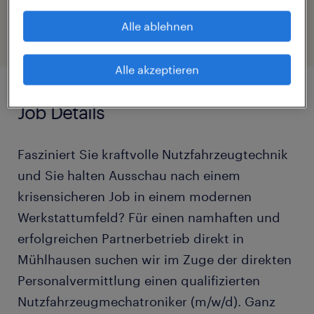
Freigabe Ihres Profils
Alle ablehnen
Alle akzeptieren
Job Details
Fasziniert Sie kraftvolle Nutzfahrzeugtechnik
und Sie halten Ausschau nach einem
krisensicheren Job in einem modernen
Werkstattumfeld? Für einen namhaften und
erfolgreichen Partnerbetrieb direkt in
Mühlhausen suchen wir im Zuge der direkten
Personalvermittlung einen qualifizierten
Nutzfahrzeugmechatroniker (m/w/d). Ganz