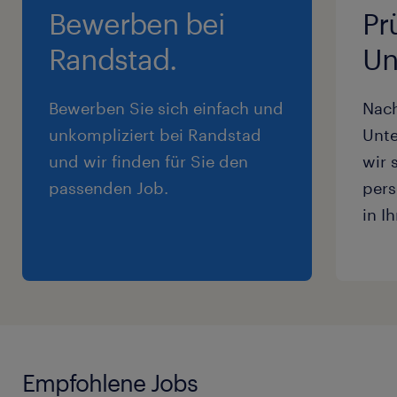
Bewerben bei
Pr
Randstad.
Un
Bewerben Sie sich einfach und
Nac
unkompliziert bei Randstad
Unte
und wir finden für Sie den
wir 
passenden Job.
pers
in I
Empfohlene Jobs