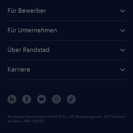
Für Bewerber
Jobsuche
Für Unternehmen
Jobs nach Kategorie
Personalanfrage
Initiativbewerbung
Über Randstad
Personalvermittlung
Bewerberaccount
Standorte
Arbeitnehmerüberlassung
Randstad Akademie
Karriere
Presse & Aktuelles
Personalberatung
Arbeitgeberleistungen
Beliebte Berufe
Nachhaltigkeit
Services & Produkte
Unternehmensprofile
Berufsprofile
Interne Karriere
Branchen
Gehaltsthemen
FAQ - Bewerber / Kunden
HR-Portal
Bewerbungsratgeber
Zertifikate und Auszeichnungen
Randstad Deutschland GmbH & Co. KG, Registergericht: AG Frankfurt
am Main, HRA 30640
Karriereratgeber
Audiothek