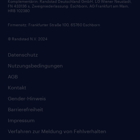
Komplementärin: Randstad Deutschland GmbH, LG Wiener Neustadt,
Soft Skills
FN 433136 s, Zweigniederlassung: Eschborn, AG Frankfurt am Main,
HRB 102380
Skills
Firmensitz: Frankfurter Straße 100, 65760 Eschborn
© Randstad N.V. 2024
Datenschutz
Nutzungsbedingungen
AGB
Kontakt
Gender-Hinweis
Barrierefreiheit
Impressum
Verfahren zur Meldung von Fehlverhalten