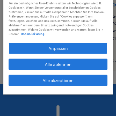
Pflegefachkraft
Pfleg
Für ein bestmögliches User-Erlebnis setzen wir Technologien wie z. B.
Cookies ein. Wenn Sie der Verwendung aller beschriebenen Cookies
ambulante Pflege
zustimmen, klicken Sie auf "Alle akzeptieren". Möchten Sie Ihre Cookie-
Sc
Präferenzen anpassen, klicken Sie auf "Cookies anpassen", um
(m/w/d)
festzulegen, welchen Cookies Sie zustimmen. Klicken Sie auf "Alle
V
ablehnen" um nur dem Einsatz zwingend notwendiger Cookies
zuzustimmen. Welche Cookies wir verwenden und warum, lesen Sie in
Ar
Moringen, Niedersachsen
unserer
Cookie-Erklärung.
€1
Arbeitnehmerüberlassung
€47.000 - €52.000 pro Jahr
Anpassen
8. August 2026
7. Aug
Alle ablehnen
Alle akzeptieren