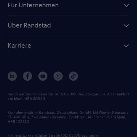
Für Unternehmen
Jobs nach Kategorie
Personalanfrage
Initiativbewerbung
Über Randstad
Personalvermittlung
Bewerberaccount
Standorte
Arbeitnehmerüberlassung
Randstad Akademie
Karriere
Presse & Aktuelles
Personalberatung
Arbeitgeberleistungen
Beliebte Berufe
Nachhaltigkeit
Services & Produkte
Unternehmensprofile
Berufsprofile
Interne Karriere
Branchen
Gehaltsthemen
FAQ - Bewerber / Kunden
HR-Portal
Bewerbungsratgeber
Zertifikate und Auszeichnungen
Randstad Deutschland GmbH & Co. KG, Registergericht: AG Frankfurt
am Main, HRA 30640
Karriereratgeber
Audiothek
Komplementärin: Randstad Deutschland GmbH, LG Wiener Neustadt,
Soft Skills
FN 433136 s, Zweigniederlassung: Eschborn, AG Frankfurt am Main,
HRB 102380
Skills
Firmensitz: Frankfurter Straße 100, 65760 Eschborn