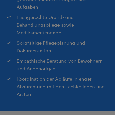
Aufgaben:
Individuelle Betreuung: Wir sind keine anonyme
Fachgerechte Grund- und
Nummer, sondern Ihr persönlicher
Behandlungspflege sowie
Ansprechpartner
Medikamentengabe
Dienstkleidung: Wird selbstverständlich von uns
gestellt
Sorgfältige Pflegeplanung und
Weiterbildung: Wir investieren in Sie und
Dokumentation
fördern Ihre regelmäßige Fortbildung
Empathische Beratung von Bewohnern
und Angehörigen
Koordination der Abläufe in enger
Abstimmung mit den Fachkollegen und
Ärzten