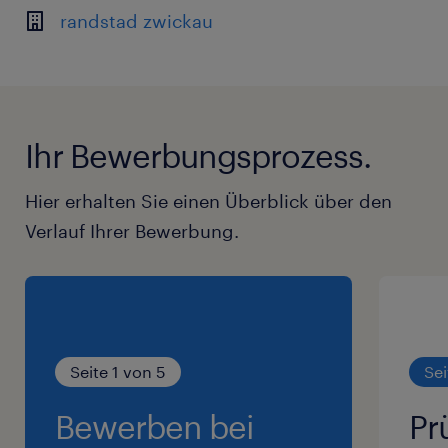
randstad zwickau
Ihr Bewerbungsprozess.
Hier erhalten Sie einen Überblick über den
Verlauf Ihrer Bewerbung.
Seite 1 von 5
Sei
Bewerben bei
Pr