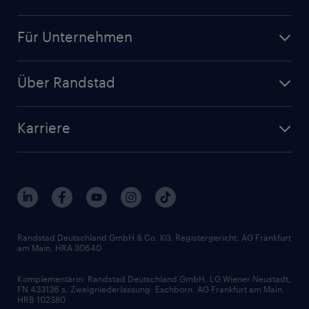
Jobsuche
Für Unternehmen
Jobs nach Kategorie
Personalanfrage
Initiativbewerbung
Über Randstad
Personalvermittlung
Bewerberaccount
Standorte
Arbeitnehmerüberlassung
Randstad Akademie
Karriere
Presse & Aktuelles
Personalberatung
Arbeitgeberleistungen
Beliebte Berufe
Nachhaltigkeit
Services & Produkte
Unternehmensprofile
Berufsprofile
Interne Karriere
Branchen
Gehaltsthemen
FAQ - Bewerber / Kunden
HR-Portal
Bewerbungsratgeber
Zertifikate und Auszeichnungen
Randstad Deutschland GmbH & Co. KG, Registergericht: AG Frankfurt
am Main, HRA 30640
Karriereratgeber
Audiothek
Komplementärin: Randstad Deutschland GmbH, LG Wiener Neustadt,
Soft Skills
FN 433136 s, Zweigniederlassung: Eschborn, AG Frankfurt am Main,
HRB 102380
Skills