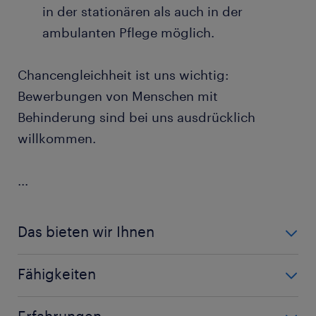
in der stationären als auch in der
ambulanten Pflege möglich.
Chancengleichheit ist uns wichtig:
Bewerbungen von Menschen mit
Behinderung sind bei uns ausdrücklich
willkommen.
...
Das bieten wir Ihnen
sehr gute Bezahlung: Wir starten bei einem
Fähigkeiten
attraktiven Grundgehalt von 24 € bis 27 € pro
Stunde. Rechnet man die Schichtzuschläge,
Altenpflege