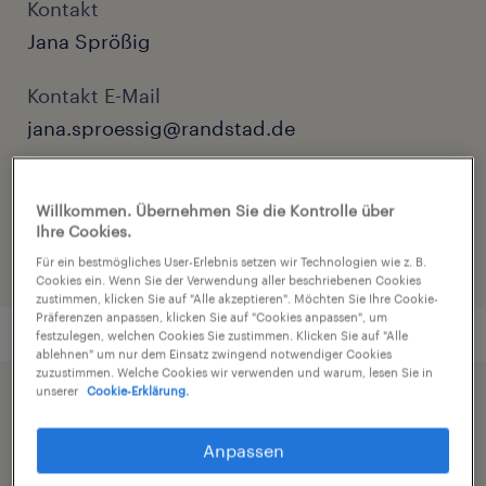
Kontakt
Jana Sprößig
Kontakt E-Mail
jana.sproessig@randstad.de
Referenznummer
Willkommen. Übernehmen Sie die Kontrolle über
C01284581
Ihre Cookies.
Für ein bestmögliches User-Erlebnis setzen wir Technologien wie z. B.
Cookies ein. Wenn Sie der Verwendung aller beschriebenen Cookies
zustimmen, klicken Sie auf "Alle akzeptieren". Möchten Sie Ihre Cookie-
Präferenzen anpassen, klicken Sie auf "Cookies anpassen", um
festzulegen, welchen Cookies Sie zustimmen. Klicken Sie auf "Alle
ablehnen" um nur dem Einsatz zwingend notwendiger Cookies
zuzustimmen. Welche Cookies wir verwenden und warum, lesen Sie in
unserer
Cookie-Erklärung.
Beschleunigen Sie die Jobsuche durch die
Freigabe Ihres Profils
Anpassen