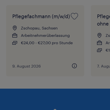
Pflegefachmann (m/w/d)
Pfleg
ohne 
Zschopau, Sachsen
Arbeitnehmerüberlassung
Zs
€24,00 - €27,00 pro Stunde
Ar
€1
9. August 2026
7. Aug