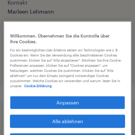
Kontakt
Marleen Lehmann
Kontakt E-Mail
bewerbung.nord@randstad.de
Willkommen. Übernehmen Sie die Kontrolle über
Ihre Cookies.
Referenznummer
Für ein bestmögliches User-Erlebnis setzen wir Technologien wie z. B.
Cookies ein. Wenn Sie der Verwendung aller beschriebenen Cookies
C01290289
zustimmen, klicken Sie auf "Alle akzeptieren". Möchten Sie Ihre Cookie-
Präferenzen anpassen, klicken Sie auf "Cookies anpassen", um
festzulegen, welchen Cookies Sie zustimmen. Klicken Sie auf "Alle
ablehnen" um nur dem Einsatz zwingend notwendiger Cookies
zuzustimmen. Welche Cookies wir verwenden und warum, lesen Sie in
unserer
Cookie-Erklärung.
Anpassen
Beschleunigen Sie die Jobsuche durch die
Alle ablehnen
Freigabe Ihres Profils