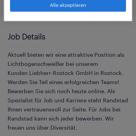
Alle akzeptieren
Job Details
Aktuell bieten wir eine attraktive Position als
Lichtbogenschweißer bei unserem
Kunden Liebherr-Rostock GmbH in Rostock.
Werden Sie Teil eines erfolgreichen Teams!
Bewerben Sie sich noch heute online. Als
Spezialist für Job und Karriere steht Randstad
Ihnen vertrauensvoll zur Seite. Für Jobs bei
Randstad kann sich jeder bewerben. Wir
freuen uns über Diversität.