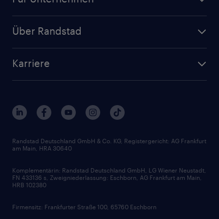
Jobs nach Kategorie
Personalanfrage
Initiativbewerbung
Über Randstad
Personalvermittlung
Bewerberaccount
Standorte
Arbeitnehmerüberlassung
Randstad Akademie
Karriere
Presse & Aktuelles
Personalberatung
Arbeitgeberleistungen
Beliebte Berufe
Nachhaltigkeit
Services & Produkte
Unternehmensprofile
Berufsprofile
Interne Karriere
Branchen
Gehaltsthemen
FAQ - Bewerber / Kunden
HR-Portal
Bewerbungsratgeber
Zertifikate und Auszeichnungen
Randstad Deutschland GmbH & Co. KG, Registergericht: AG Frankfurt
am Main, HRA 30640
Karriereratgeber
Audiothek
Komplementärin: Randstad Deutschland GmbH, LG Wiener Neustadt,
Soft Skills
FN 433136 s, Zweigniederlassung: Eschborn, AG Frankfurt am Main,
HRB 102380
Skills
Firmensitz: Frankfurter Straße 100, 65760 Eschborn