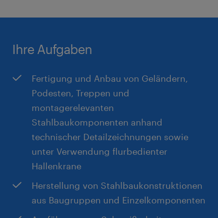
Bereitschaft zur 2-Schichtarbeit
regelmäßige Vorsorgeuntersuchungen
Selbständiges und gewissenhaftes Arbeiten
Teamfähigkeit, Flexibilität und
Ihre Aufgaben
Einsatzbereitschaft
Fertigung und Anbau von Geländern,
Podesten, Treppen und
montagerelevanten
Stahlbaukomponenten anhand
technischer Detailzeichnungen sowie
unter Verwendung flurbedienter
Hallenkrane
Herstellung von Stahlbaukonstruktionen
aus Baugruppen und Einzelkomponenten