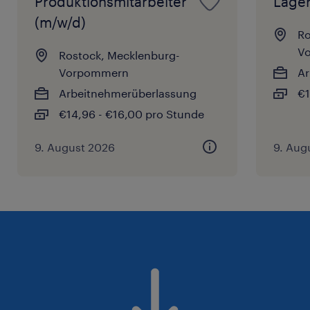
Produktionsmitarbeiter
Lager
(m/w/d)
Ro
V
Rostock, Mecklenburg-
Vorpommern
Ar
Arbeitnehmerüberlassung
€1
€14,96 - €16,00 pro Stunde
9. August 2026
9. Aug