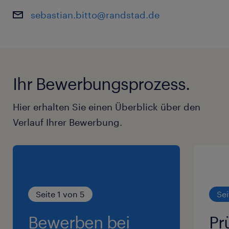
sebastian.bitto@randstad.de
Ihr Bewerbungsprozess.
Hier erhalten Sie einen Überblick über den
Verlauf Ihrer Bewerbung.
Seite 1 von 5
Sei
Bewerben bei
Pr