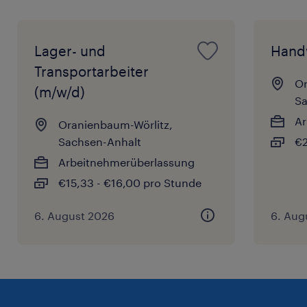
Lager- und
Hand
Transportarbeiter
Or
(m/w/d)
Sa
Ar
Oranienbaum-Wörlitz,
Sachsen-Anhalt
€2
Arbeitnehmerüberlassung
€15,33 - €16,00 pro Stunde
6. August 2026
6. Aug