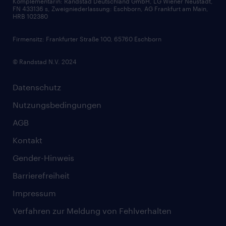
Komplementärin: Randstad Deutschland GmbH, LG Wiener Neustadt,
Soft Skills
FN 433136 s, Zweigniederlassung: Eschborn, AG Frankfurt am Main,
HRB 102380
Skills
Firmensitz: Frankfurter Straße 100, 65760 Eschborn
© Randstad N.V. 2024
Datenschutz
Nutzungsbedingungen
AGB
Kontakt
Gender-Hinweis
Barrierefreiheit
Impressum
Verfahren zur Meldung von Fehlverhalten