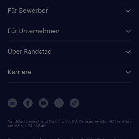
Für Bewerber
Jobsuche
Für Unternehmen
Jobs nach Kategorie
Personalanfrage
Initiativbewerbung
Über Randstad
Personalvermittlung
Bewerberaccount
Standorte
Arbeitnehmerüberlassung
Randstad Akademie
Karriere
Presse & Aktuelles
Personalberatung
Arbeitgeberleistungen
Beliebte Berufe
Nachhaltigkeit
Services & Produkte
Unternehmensprofile
Berufsprofile
Interne Karriere
Branchen
Gehaltsthemen
FAQ - Bewerber / Kunden
HR-Portal
Bewerbungsratgeber
Zertifikate und Auszeichnungen
Randstad Deutschland GmbH & Co. KG, Registergericht: AG Frankfurt
am Main, HRA 30640
Karriereratgeber
Audiothek