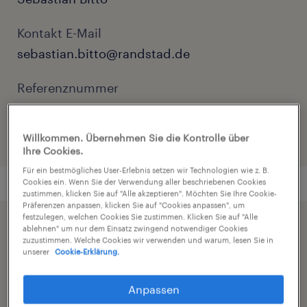
Kontakt E-Mail
sebastian.bitto@randstad.de
Referenznummer
C01281798
Willkommen. Übernehmen Sie die Kontrolle über
Ihre Cookies.
Für ein bestmögliches User-Erlebnis setzen wir Technologien wie z. B.
Cookies ein. Wenn Sie der Verwendung aller beschriebenen Cookies
zustimmen, klicken Sie auf "Alle akzeptieren". Möchten Sie Ihre Cookie-
Präferenzen anpassen, klicken Sie auf "Cookies anpassen", um
festzulegen, welchen Cookies Sie zustimmen. Klicken Sie auf "Alle
Beschleunigen Sie die Jobsuche durch die
ablehnen" um nur dem Einsatz zwingend notwendiger Cookies
zuzustimmen. Welche Cookies wir verwenden und warum, lesen Sie in
Freigabe Ihres Profils
unserer
Cookie-Erklärung.
Anpassen