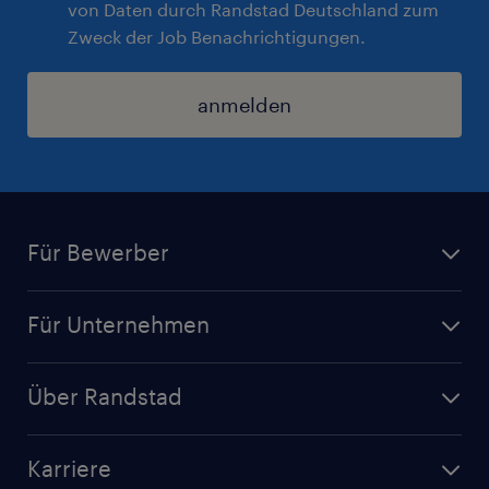
von Daten durch Randstad Deutschland zum
Zweck der Job Benachrichtigungen.
anmelden
Für Bewerber
Jobsuche
Für Unternehmen
Jobs nach Kategorie
Personalanfrage
Initiativbewerbung
Über Randstad
Personalvermittlung
Bewerberaccount
Standorte
Arbeitnehmerüberlassung
Randstad Akademie
Karriere
Presse & Aktuelles