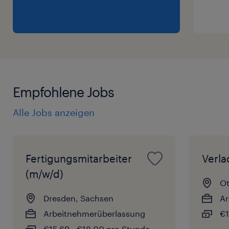
Empfohlene Jobs
Alle Jobs anzeigen
Fertigungsmitarbeiter
Verla
(m/w/d)
Ot
Dresden, Sachsen
Ar
Arbeitnehmerüberlassung
€1
€15,69 - €18,00 pro Stunde