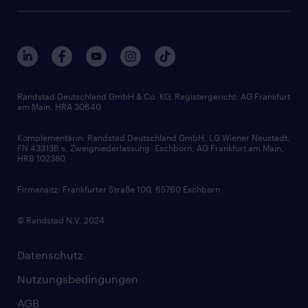
Personalberatung
Arbeitgeberleistungen
Beliebte Berufe
Nachhaltigkeit
Services & Produkte
Unternehmensprofile
Berufsprofile
Interne Karriere
Branchen
Gehaltsthemen
FAQ - Bewerber / Kunden
HR-Portal
Bewerbungsratgeber
Zertifikate und Auszeichnungen
Randstad Deutschland GmbH & Co. KG, Registergericht: AG Frankfurt
am Main, HRA 30640
Karriereratgeber
Audiothek
Komplementärin: Randstad Deutschland GmbH, LG Wiener Neustadt,
Soft Skills
FN 433136 s, Zweigniederlassung: Eschborn, AG Frankfurt am Main,
HRB 102380
Skills
Firmensitz: Frankfurter Straße 100, 65760 Eschborn
© Randstad N.V. 2024
Datenschutz
Nutzungsbedingungen
AGB