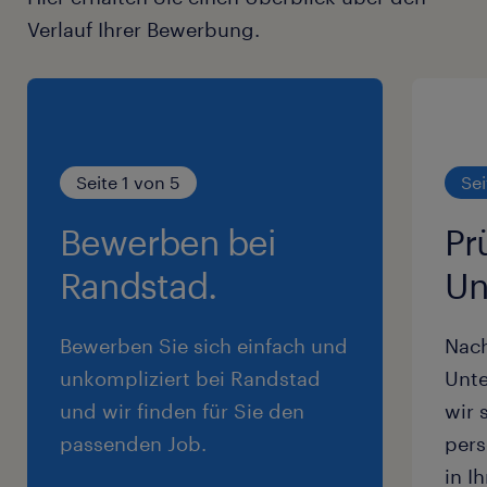
Verlauf Ihrer Bewerbung.
Seite 1 von 5
Sei
Bewerben bei
Pr
Randstad.
Un
Bewerben Sie sich einfach und
Nac
unkompliziert bei Randstad
Unte
und wir finden für Sie den
wir 
passenden Job.
pers
in I