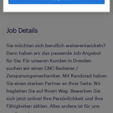
Job Details
Sie möchten sich beruflich weiterentwickeln?
Dann haben wir das passende Job-Angebot
für Sie. Für unseren Kunden in Dresden
suchen wir einen CNC-Bediener /
Zerspanungsmechaniker. Mit Randstad haben
Sie einen starken Partner an Ihrer Seite. Wir
begleiten Sie auf Ihrem Weg. Bewerben Sie
sich jetzt online! Ihre Persönlichkeit und Ihre
Fähigkeiten zählen. Alles andere ist für uns