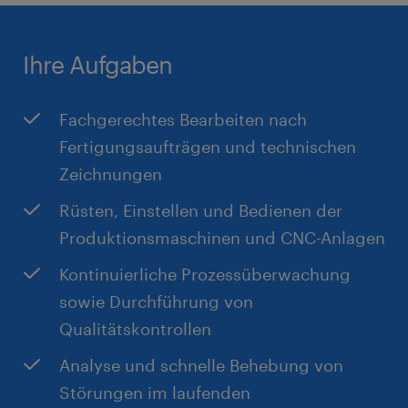
Bereitschaft zur Arbeit im Schichtsystem sowie
Vertretung durch einen flächendeckenden
ausgeprägte Teamfähigkeit
Betriebsrat zur Wahrung Ihrer Interessen
Ihre Aufgaben
Ausgezeichnete Chancen auf Übernahme durch
das Kundenunternehmen in Dresden
Fachgerechtes Bearbeiten nach
Fertigungsaufträgen und technischen
Zeichnungen
Rüsten, Einstellen und Bedienen der
Produktionsmaschinen und CNC-Anlagen
Kontinuierliche Prozessüberwachung
sowie Durchführung von
Qualitätskontrollen
Analyse und schnelle Behebung von
Störungen im laufenden