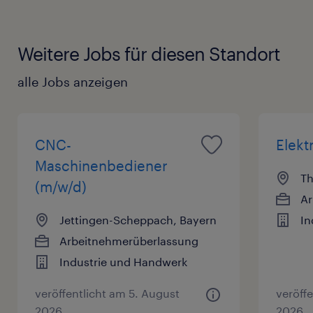
Weitere Jobs für diesen Standort
alle Jobs anzeigen
CNC-
Elekt
Maschinenbediener
Th
(m/w/d)
Ar
Jettingen-Scheppach, Bayern
In
Arbeitnehmerüberlassung
Industrie und Handwerk
veröffentlicht am 5. August
veröff
2026
2026