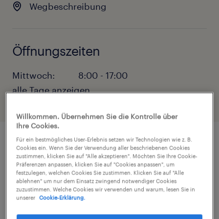
Wegbeschreibung
Öffnungszeiten
Mittwoch:
8:00 - 17:00
alle Tage anzeigen
Montag:
8:00 - 17:00
Willkommen. Übernehmen Sie die Kontrolle über
Dienstag:
8:00 - 17:00
Ihre Cookies.
Mittwoch:
8:00 - 17:00
Für ein bestmögliches User-Erlebnis setzen wir Technologien wie z. B.
Donnerstag:
8:00 - 17:00
Cookies ein. Wenn Sie der Verwendung aller beschriebenen Cookies
Jobs und
zustimmen, klicken Sie auf "Alle akzeptieren". Möchten Sie Ihre Cookie-
Freitag:
8:00 - 17:00
Personaldienstleistungen in
Präferenzen anpassen, klicken Sie auf "Cookies anpassen", um
festzulegen, welchen Cookies Sie zustimmen. Klicken Sie auf "Alle
Samstag:
GESCHLOSSEN
Jettingen
ablehnen" um nur dem Einsatz zwingend notwendiger Cookies
zuzustimmen. Welche Cookies wir verwenden und warum, lesen Sie in
Sonntag:
GESCHLOSSEN
unserer
Cookie-Erklärung.
Unser Geschäftsbereich Randstad Inhouse