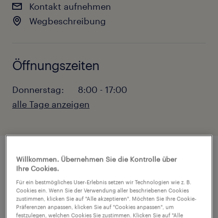
Kontakt aufnehmen
Wegbeschreibung
Öffnungszeiten
Donnerstag:
8:00 - 17:00
alle Tage anzeigen
Montag:
8:00 - 17:00
Dienstag:
8:00 - 17:00
Mittwoch:
8:00 - 17:00
Willkommen. Übernehmen Sie die Kontrolle über
Donnerstag:
8:00 - 17:00
Jobs und
Ihre Cookies.
Freitag:
8:00 - 17:00
Personaldienstleistungen in
Für ein bestmögliches User-Erlebnis setzen wir Technologien wie z. B.
Samstag:
GESCHLOSSEN
Cookies ein. Wenn Sie der Verwendung aller beschriebenen Cookies
Landsberg-Gütz
zustimmen, klicken Sie auf "Alle akzeptieren". Möchten Sie Ihre Cookie-
Sonntag:
GESCHLOSSEN
Präferenzen anpassen, klicken Sie auf "Cookies anpassen", um
festzulegen, welchen Cookies Sie zustimmen. Klicken Sie auf "Alle