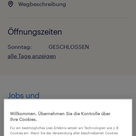
Wegbeschreibung
Öffnungszeiten
Sonntag:
GESCHLOSSEN
alle Tage anzeigen
Montag:
8:00 - 17:00
Dienstag:
8:00 - 17:00
Mittwoch:
8:00 - 17:00
Donnerstag:
8:00 - 17:00
Jobs und
Freitag:
8:00 - 16:00
Personaldienstleistungen in
Samstag:
GESCHLOSSEN
Marburg
Willkommen. Übernehmen Sie die Kontrolle über
Sonntag:
GESCHLOSSEN
Ihre Cookies.
Bereits seit 2002 ist Randstad mit der
Für ein bestmögliches User-Erlebnis setzen wir Technologien wie z. B.
Cookies ein. Wenn Sie der Verwendung aller beschriebenen Cookies