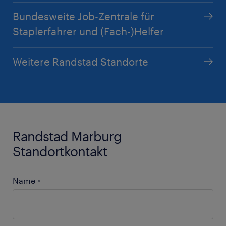
jennifer.metz@randstad.de
Bundesweite Job-Zentrale für
Staplerfahrer und (Fach-)Helfer
Weitere Randstad Standorte
AK
Randstad Marburg
Alex Klosa
Standortkontakt
Auszubildender
Name
+49 271 2338916
*
alex.klosa@randstad.de