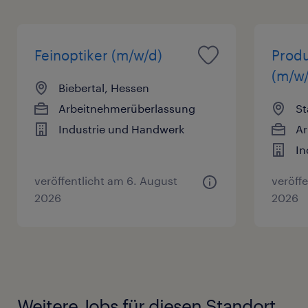
Feinoptiker (m/w/d)
Produ
(m/w/
Biebertal, Hessen
Arbeitnehmerüberlassung
St
Industrie und Handwerk
Ar
In
veröffentlicht am 6. August
veröff
2026
2026
Weitere Jobs für diesen Standort