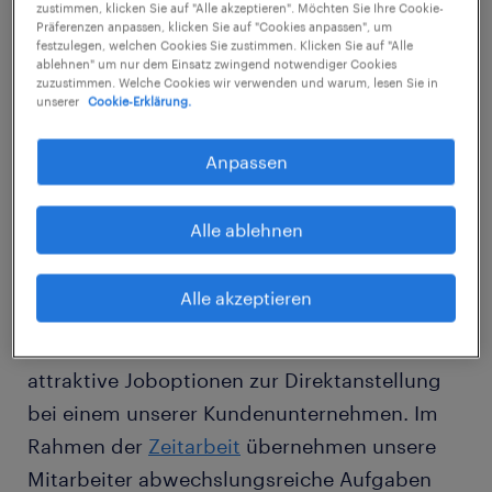
Niederlassung in der Universitätsstadt
zustimmen, klicken Sie auf "Alle akzeptieren". Möchten Sie Ihre Cookie-
Präferenzen anpassen, klicken Sie auf "Cookies anpassen", um
Marburg vertreten. Unser Schwerpunkt liegt
festzulegen, welchen Cookies Sie zustimmen. Klicken Sie auf "Alle
ablehnen" um nur dem Einsatz zwingend notwendiger Cookies
hier auf der Vermittlung von qualifiziertem
zuzustimmen. Welche Cookies wir verwenden und warum, lesen Sie in
kaufmännischen Personal, Facharbeitern aus
unserer
Cookie-Erklärung.
dem Metall- und Elektrobereich und
Anpassen
Hilfskräften im Lager- und
Produktionsbereich.
Alle ablehnen
Für Bewerber und Mitarbeiter
Alle akzeptieren
Wir bringen Menschen in Arbeit: Über
die
Personalvermittlung
bieten wir Bewerbern
attraktive Joboptionen zur Direktanstellung
bei einem unserer Kundenunternehmen. Im
Rahmen der
Zeitarbeit
übernehmen unsere
Mitarbeiter abwechslungsreiche Aufgaben