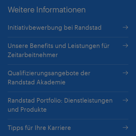
Auszubildende
Weitere Informationen
+49 1525 4505053
Initiativbewerbung bei Randstad
anna.sophie.huendt@randstad.de
Unsere Benefits und Leistungen für
Zeitarbeitnehmer
Qualifizierungsangebote der
Randstad Akademie
Randstad Portfolio: Dienstleistungen
Jennifer Metz
und Produkte
Branch Manager
Tipps für Ihre Karriere
+49 1525 4507803