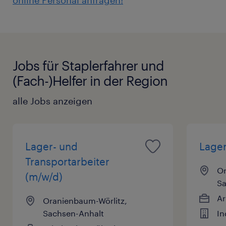
online Personal anfragen!
Jobs für Staplerfahrer und
(Fach-)Helfer in der Region
alle Jobs anzeigen
Lager- und
Lager
Transportarbeiter
Or
(m/w/d)
Sa
Ar
Oranienbaum-Wörlitz,
Sachsen-Anhalt
In