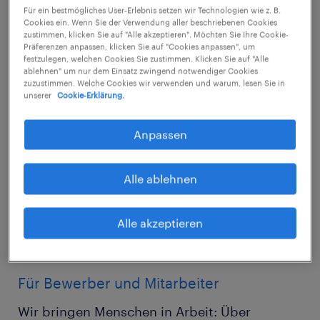
In Wittenberg und den dazugehörigen
Für ein bestmögliches User-Erlebnis setzen wir Technologien wie z. B.
Cookies ein. Wenn Sie der Verwendung aller beschriebenen Cookies
Einzugsgebieten haben wir eine vielfältige
zustimmen, klicken Sie auf "Alle akzeptieren". Möchten Sie Ihre Cookie-
Kundenstruktur, u.
a. Unternehmen aus der
Präferenzen anpassen, klicken Sie auf "Cookies anpassen", um
festzulegen, welchen Cookies Sie zustimmen. Klicken Sie auf "Alle
Lebensmittelindustrie, Logistik, Metallbau,
ablehnen" um nur dem Einsatz zwingend notwendiger Cookies
zuzustimmen. Welche Cookies wir verwenden und warum, lesen Sie in
Fahrzeugbau, chemischen Industrie,
unserer
Cookie-Erklärung.
Automobilzulieferer und viele andere
gewerbliche Unternehmen sowie öffentliche
Anpassen
Einrichtungen und Behörden. Wir
beschäftigen Facharbeiter, Helfer,
Alle ablehnen
kaufmännisches Personal, Mitarbeiter im
medizinischen und sozialen Bereich sowie im
Alle akzeptieren
Dienstleistungssektor.
Für Bewerber und Mitarbeiter
Wir bringen Menschen in Arbeit: Über