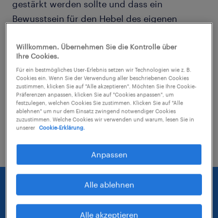
gestärkt werden sollte und dass ein
Bewusstsein für den Hebel des eigenen
Verhaltens auf die Mitarbeiter geschaffen
wurde. Ebenso stand die Verbesserung der
Willkommen. Übernehmen Sie die Kontrolle über
Ihre Cookies.
Kommunikation im Vordergrund. Aufgrund
Für ein bestmögliches User-Erlebnis setzen wir Technologien wie z. B.
dessen wurde die Stellenbeschreibung für
Cookies ein. Wenn Sie der Verwendung aller beschriebenen Cookies
zustimmen, klicken Sie auf "Alle akzeptieren". Möchten Sie Ihre Cookie-
Schichtleiter neu aufgesetzt und bewertet. Da
Präferenzen anpassen, klicken Sie auf "Cookies anpassen", um
festzulegen, welchen Cookies Sie zustimmen. Klicken Sie auf "Alle
nicht jeder die neuen Voraussetzungen
ablehnen" um nur dem Einsatz zwingend notwendiger Cookies
erfüllte, sollten einzelne Führungskräfte
zuzustimmen. Welche Cookies wir verwenden und warum, lesen Sie in
unserer
Cookie-Erklärung.
dahingehend gefördert werden.
Anpassen
Alle ablehnen
Alle akzeptieren