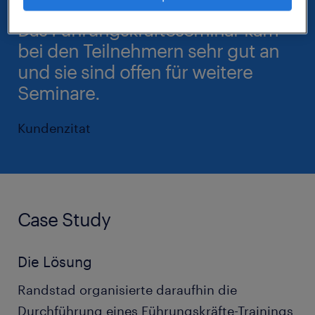
Das Führungskräfteseminar kam
bei den Teilnehmern sehr gut an
und sie sind offen für weitere
Seminare.
Kundenzitat
Case Study
Die Lösung
Randstad organisierte daraufhin die
Durchführung eines Führungskräfte-Trainings