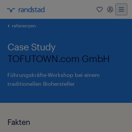
0
Mein Rand
referenzen
Case Study
TOFUTOWN.com GmbH
Führungskräfte-Workshop bei einem
traditionellen Biohersteller
Fakten