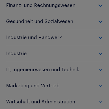
Call Center Agent
Finanz- und Rechnungswesen
Koch
Bankkaufmann
Küchenhilfe
Gesundheit und Sozialwesen
Bilanzbuchhalter
Kundenberater
Altenpfleger
Buchhalter
Industrie und Handwerk
Biologielaborant
Controller
Arbeitsvorbereiter
Biologe
Debitorenbuchhalter
Industrie
Chemiehelfer
Chemielaborant
mehr anzeigen
(+)
Baugeräteführer
Disponent
Chemikant
IT, Ingenieurwesen und Technik
Berufskraftfahrer
Fachlagerist
mehr anzeigen
(+)
Bauleiter
CNC Dreher
Garten- und Landschaftsbauer
Marketing und Vertrieb
Elektroingenieur
CNC Fachkraft
mehr anzeigen
(+)
Accountmanager
Entwicklungsingenieur
CNC Fräser
Wirtschaft und Administration
Auftragssachbearbeiter
Fachinformatiker Systemintegration
mehr anzeigen
(+)