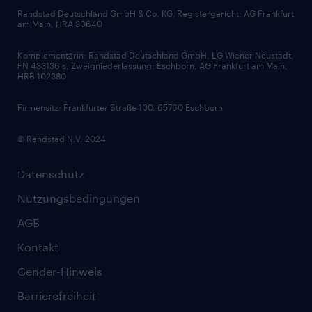
Bewerbungsratgeber
Zertifikate und Auszeichnungen
Randstad Deutschland GmbH & Co. KG, Registergericht: AG Frankfurt
am Main, HRA 30640
Karriereratgeber
Audiothek
Komplementärin: Randstad Deutschland GmbH, LG Wiener Neustadt,
Soft Skills
FN 433136 s, Zweigniederlassung: Eschborn, AG Frankfurt am Main,
HRB 102380
Skills
Firmensitz: Frankfurter Straße 100, 65760 Eschborn
© Randstad N.V. 2024
Datenschutz
Nutzungsbedingungen
AGB
Kontakt
Gender-Hinweis
Barrierefreiheit