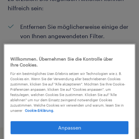
hilfreich sein:
Entfernen Sie möglicherweise einige der
von Ihnen angewendeten Filter.
Haben Sie an einem bestimmten Ort
nach Jobs gesucht? Erwägen Sie, den
Willkommen. Übernehmen Sie die Kontrolle über
Ihre Cookies.
Bereich um den Standort herum zu
Für ein bestmögliches User-Erlebnis setzen wir Technologien wie z. B.
erweitern.
Cookies ein. Wenn Sie der Verwendung aller beschriebenen Cookies
zustimmen, klicken Sie auf "Alle akzeptieren". Möchten Sie Ihre Cookie-
Ändern Sie die Berufsbezeichnung oder
Präferenzen anpassen, klicken Sie auf "Cookies anpassen", um
festzulegen, welchen Cookies Sie zustimmen. Klicken Sie auf "Alle
das Stichwort und prüfen Sie, ob sie
ablehnen" um nur dem Einsatz zwingend notwendiger Cookies
zuzustimmen. Welche Cookies wir verwenden und warum, lesen Sie in
richtig geschrieben wurden.
unserer
Cookie-Erklärung.
Anpassen