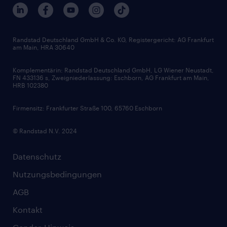
Berufsprofile
Interne Karriere
Branchen
Gehaltsthemen
FAQ - Bewerber / Kunden
HR-Portal
Bewerbungsratgeber
Zertifikate und Auszeichnungen
Randstad Deutschland GmbH & Co. KG, Registergericht: AG Frankfurt
am Main, HRA 30640
Karriereratgeber
Audiothek
Komplementärin: Randstad Deutschland GmbH, LG Wiener Neustadt,
Soft Skills
FN 433136 s, Zweigniederlassung: Eschborn, AG Frankfurt am Main,
HRB 102380
Skills
Firmensitz: Frankfurter Straße 100, 65760 Eschborn
© Randstad N.V. 2024
Datenschutz
Nutzungsbedingungen
AGB
Kontakt