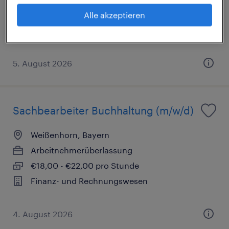
€3.500 - €4.000 pro Monat
Alle akzeptieren
Finanz- und Rechnungswesen
5. August 2026
Sachbearbeiter Buchhaltung (m/w/d)
Weißenhorn, Bayern
Arbeitnehmerüberlassung
€18,00 - €22,00 pro Stunde
Finanz- und Rechnungswesen
4. August 2026