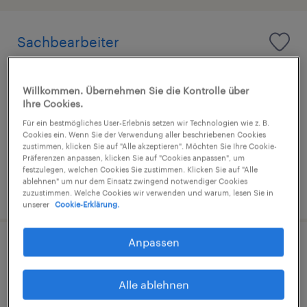
Sachbearbeiter
Kreditorenbuchhaltung (m/w/d)
Willkommen. Übernehmen Sie die Kontrolle über
Memmingen, Bayern
Ihre Cookies.
Arbeitnehmerüberlassung
Für ein bestmögliches User-Erlebnis setzen wir Technologien wie z. B.
€3.000 - €4.500 pro Monat
Cookies ein. Wenn Sie der Verwendung aller beschriebenen Cookies
zustimmen, klicken Sie auf "Alle akzeptieren". Möchten Sie Ihre Cookie-
Finanz- und Rechnungswesen
Präferenzen anpassen, klicken Sie auf "Cookies anpassen", um
festzulegen, welchen Cookies Sie zustimmen. Klicken Sie auf "Alle
ablehnen" um nur dem Einsatz zwingend notwendiger Cookies
3. August 2026
zuzustimmen. Welche Cookies wir verwenden und warum, lesen Sie in
unserer
Cookie-Erklärung.
Anpassen
Buchhalter (m/w/d)
Alle ablehnen
Memmingen, Bayern
Festanstellung