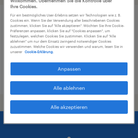
Willkommen. Übernehmen Sie die Kontrolle über
Ihre Cookies.
Für ein bestmögliches User-Erlebnis setzen wir Technologien wie z. B.
Business Controller (m/w/d)
Cookies ein. Wenn Sie der Verwendung aller beschriebenen Cookies
zustimmen, klicken Sie auf "Alle akzeptieren". Möchten Sie Ihre Cookie-
Präferenzen anpassen, klicken Sie auf "Cookies anpassen", um
Kassel, Hessen
festzulegen, welchen Cookies Sie zustimmen. Klicken Sie auf "Alle
ablehnen" um nur dem Einsatz zwingend notwendiger Cookies
Festanstellung
zuzustimmen. Welche Cookies wir verwenden und warum, lesen Sie in
€60.000 - €75.000 pro Jahr
unserer
Cookie-Erklärung.
Finanz- und Rechnungswesen
Anpassen
6. August 2026
Alle ablehnen
Alle akzeptieren