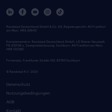
Services & Produkte
Unternehmensprofile
Berufsprofile
Interne Karriere
Branchen
Gehaltsthemen
FAQ - Bewerber / Kunden
HR-Portal
Bewerbungsratgeber
Zertifikate und Auszeichnungen
Randstad Deutschland GmbH & Co. KG, Registergericht: AG Frankfurt
am Main, HRA 30640
Karriereratgeber
Audiothek
Komplementärin: Randstad Deutschland GmbH, LG Wiener Neustadt,
Soft Skills
FN 433136 s, Zweigniederlassung: Eschborn, AG Frankfurt am Main,
HRB 102380
Skills
Firmensitz: Frankfurter Straße 100, 65760 Eschborn
© Randstad N.V. 2024
Datenschutz
Nutzungsbedingungen
AGB
Kontakt