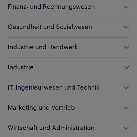
Call Center Agent
Finanz- und Rechnungswesen
Koch
Bilanzbuchhalter
Küchenhilfe
Gesundheit und Sozialwesen
Buchhalter
Kundenberater
Altenpfleger
Controller
Industrie und Handwerk
Biologielaborant
Debitorenbuchhalter
Arbeitsvorbereiter
Biologe
Finanzbuchhalter
Industrie
Chemiehelfer
Chemielaborant
mehr anzeigen
(+)
Baugeräteführer
Disponent
Chemikant
IT, Ingenieurwesen und Technik
Berufskraftfahrer
Fachlagerist
mehr anzeigen
(+)
Bauleiter
CNC Dreher
Garten- und Landschaftsbauer
Marketing und Vertrieb
Elektroingenieur
CNC Fachkraft
mehr anzeigen
(+)
Accountmanager
Entwicklungsingenieur
CNC Fräser
Wirtschaft und Administration
Auftragssachbearbeiter
Fachinformatiker Systemintegration
mehr anzeigen
(+)