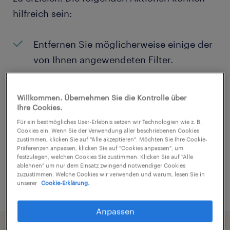
hilfreich sein:
Entfernen Sie möglicherweise einige der
von Ihnen angewendeten Filter.
Haben Sie an einem bestimmten Ort
nach Jobs gesucht? Erwägen Sie, den
Willkommen. Übernehmen Sie die Kontrolle über
Ihre Cookies.
Bereich um den Standort herum zu
Für ein bestmögliches User-Erlebnis setzen wir Technologien wie z. B.
erweitern.
Cookies ein. Wenn Sie der Verwendung aller beschriebenen Cookies
zustimmen, klicken Sie auf "Alle akzeptieren". Möchten Sie Ihre Cookie-
Ändern Sie die Berufsbezeichnung oder
Präferenzen anpassen, klicken Sie auf "Cookies anpassen", um
festzulegen, welchen Cookies Sie zustimmen. Klicken Sie auf "Alle
das Stichwort und prüfen Sie, ob sie
ablehnen" um nur dem Einsatz zwingend notwendiger Cookies
zuzustimmen. Welche Cookies wir verwenden und warum, lesen Sie in
richtig geschrieben wurden.
unserer
Cookie-Erklärung.
Anpassen