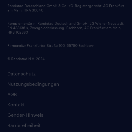
Bewerbungsratgeber
Zertifikate und Auszeichnungen
Randstad Deutschland GmbH & Co. KG, Registergericht: AG Frankfurt
am Main, HRA 30640
Karriereratgeber
Audiothek
Komplementärin: Randstad Deutschland GmbH, LG Wiener Neustadt,
Soft Skills
FN 433136 s, Zweigniederlassung: Eschborn, AG Frankfurt am Main,
HRB 102380
Skills
Firmensitz: Frankfurter Straße 100, 65760 Eschborn
© Randstad N.V. 2024
Datenschutz
Nutzungsbedingungen
AGB
Kontakt
Gender-Hinweis
Barrierefreiheit