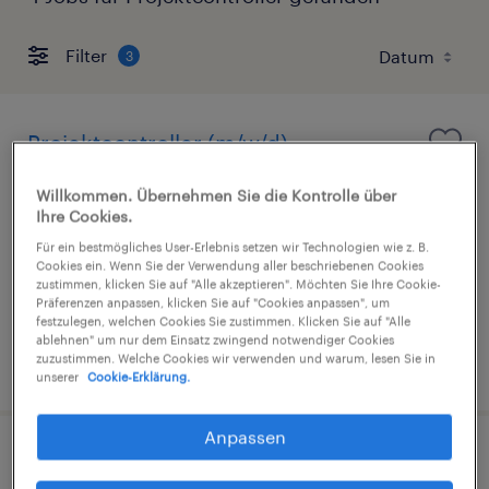
Filter
3
Projektcontroller (m/w/d)
Meißen, Sachsen
Willkommen. Übernehmen Sie die Kontrolle über
Ihre Cookies.
Festanstellung
Für ein bestmögliches User-Erlebnis setzen wir Technologien wie z. B.
€55.000 - €65.000 pro Jahr
Cookies ein. Wenn Sie der Verwendung aller beschriebenen Cookies
zustimmen, klicken Sie auf "Alle akzeptieren". Möchten Sie Ihre Cookie-
Finanz- und Rechnungswesen
Präferenzen anpassen, klicken Sie auf "Cookies anpassen", um
festzulegen, welchen Cookies Sie zustimmen. Klicken Sie auf "Alle
ablehnen" um nur dem Einsatz zwingend notwendiger Cookies
zuzustimmen. Welche Cookies wir verwenden und warum, lesen Sie in
6. August 2026
unserer
Cookie-Erklärung.
Anpassen
Projektcontroller (m/w/d)