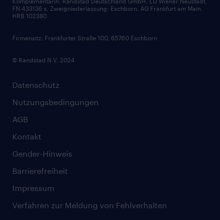
Komplementärin: Randstad Deutschland GmbH, LG Wiener Neustadt,
Soft Skills
FN 433136 s, Zweigniederlassung: Eschborn, AG Frankfurt am Main,
HRB 102380
Skills
Firmensitz: Frankfurter Straße 100, 65760 Eschborn
© Randstad N.V. 2024
Datenschutz
Nutzungsbedingungen
AGB
Kontakt
Gender-Hinweis
Barrierefreiheit
Impressum
Verfahren zur Meldung von Fehlverhalten