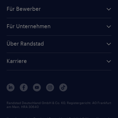
Für Bewerber
Jobsuche
Für Unternehmen
Jobs nach Kategorie
Personalanfrage
Initiativbewerbung
Über Randstad
Personalvermittlung
Bewerberaccount
Standorte
Arbeitnehmerüberlassung
Randstad Akademie
Karriere
Presse & Aktuelles
Personalberatung
Arbeitgeberleistungen
Beliebte Berufe
Nachhaltigkeit
Services & Produkte
Unternehmensprofile
Berufsprofile
Interne Karriere
Branchen
Gehaltsthemen
FAQ - Bewerber / Kunden
HR-Portal
Bewerbungsratgeber
Zertifikate und Auszeichnungen
Randstad Deutschland GmbH & Co. KG, Registergericht: AG Frankfurt
am Main, HRA 30640
Karriereratgeber
Audiothek