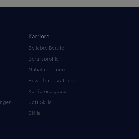
Karriere
Beliebte Berufe
Berufsprofile
Gehaltsthemen
Bewerbungsratgeber
Karriereratgeber
ungen
Soft Skills
Skills