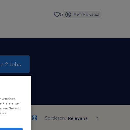
0
Mein Randstad
e 2 Jobs
 Verwendung
ie-Präferenzen
icken Sie auf
 wir
Sortieren: