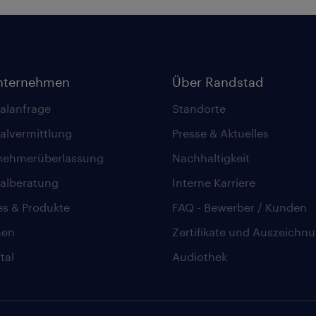
nternehmen
Über Randstad
alanfrage
Standorte
alvermittlung
Presse & Aktuelles
nehmerüberlassung
Nachhaltigkeit
alberatung
Interne Karriere
es & Produkte
FAQ - Bewerber / Kunden
hen
Zertifikate und Auszeichn
tal
Audiothek