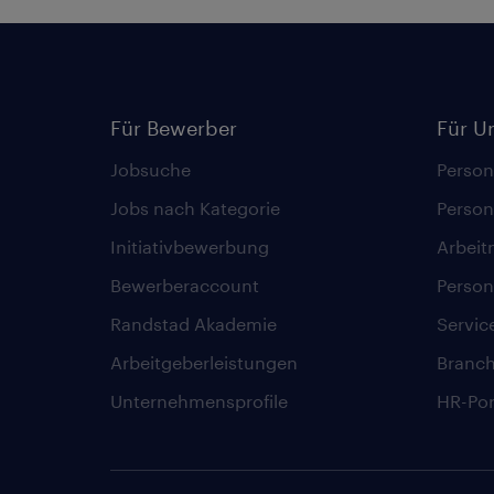
Für Bewerber
Für U
Jobsuche
Person
Jobs nach Kategorie
Person
Initiativbewerbung
Arbeit
Bewerberaccount
Person
Randstad Akademie
Servic
Arbeitgeberleistungen
Branc
Unternehmensprofile
HR-Por