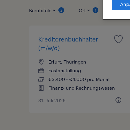
Anp
Berufsfeld
Ort
Vertrag
2
1
Kreditorenbuchhalter
(m/w/d)
Erfurt, Thüringen
Festanstellung
€3.400 - €4.000 pro Monat
Finanz- und Rechnungswesen
31. Juli 2026