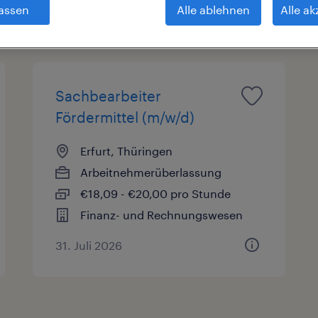
assen
Alle ablehnen
Alle ak
sart
Gehalt
Arbeitszeit
Sachbearbeiter
Fördermittel (m/w/d)
Erfurt, Thüringen
Arbeitnehmerüberlassung
€18,09 - €20,00 pro Stunde
Finanz- und Rechnungswesen
31. Juli 2026