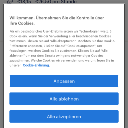
€18,15 - €26,50 pro Stunde
Gesundheit und Sozialwesen
Willkommen. Übernehmen Sie die Kontrolle über
Ihre Cookies.
6. August 2026
Für ein bestmögliches User-Erlebnis setzen wir Technologien wie z. B.
Cookies ein. Wenn Sie der Verwendung aller beschriebenen Cookies
zustimmen, klicken Sie auf "Alle akzeptieren". Möchten Sie Ihre Cookie-
Präferenzen anpassen, klicken Sie auf "Cookies anpassen", um
festzulegen, welchen Cookies Sie zustimmen. Klicken Sie auf "Alle
ablehnen" um nur dem Einsatz zwingend notwendiger Cookies
zuzustimmen. Welche Cookies wir verwenden und warum, lesen Sie in
unserer
Cookie-Erklärung.
Flight Control Engineer (m/w/d),
Airbus
Anpassen
Donauwörth, Bayern
Alle ablehnen
Arbeitnehmerüberlassung
€5000,00 - €5500,00 pro Stunde
Alle akzeptieren
Gesundheit und Sozialwesen