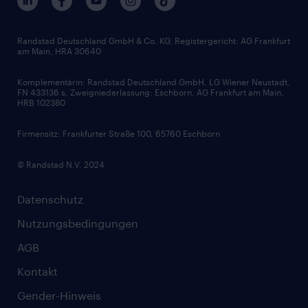
Gehaltsthemen
FAQ - Bewerber / Kunden
HR-Portal
Bewerbungsratgeber
Zertifikate und Auszeichnungen
Randstad Deutschland GmbH & Co. KG, Registergericht: AG Frankfurt
am Main, HRA 30640
Karriereratgeber
Audiothek
Komplementärin: Randstad Deutschland GmbH, LG Wiener Neustadt,
Soft Skills
FN 433136 s, Zweigniederlassung: Eschborn, AG Frankfurt am Main,
HRB 102380
Skills
Firmensitz: Frankfurter Straße 100, 65760 Eschborn
© Randstad N.V. 2024
Datenschutz
Nutzungsbedingungen
AGB
Kontakt
Gender-Hinweis