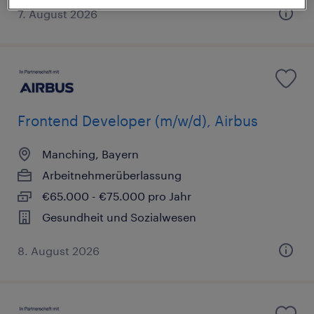
7. August 2026
Frontend Developer (m/w/d), Airbus
Manching, Bayern
Arbeitnehmerüberlassung
€65.000 - €75.000 pro Jahr
Gesundheit und Sozialwesen
8. August 2026