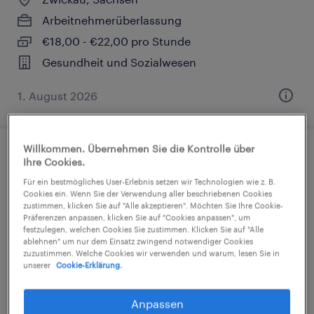
Arbeitnehmerüberlassung
€18,00 - €22,00 pro Stunde
Gesundheit und Sozialwesen
1. August 2026
Willkommen. Übernehmen Sie die Kontrolle über
Pflegefachkraft (m/w/d)
Ihre Cookies.
Für ein bestmögliches User-Erlebnis setzen wir Technologien wie z. B.
Aue-Bad Schlema, Sachsen
Cookies ein. Wenn Sie der Verwendung aller beschriebenen Cookies
zustimmen, klicken Sie auf "Alle akzeptieren". Möchten Sie Ihre Cookie-
Arbeitnehmerüberlassung
Präferenzen anpassen, klicken Sie auf "Cookies anpassen", um
festzulegen, welchen Cookies Sie zustimmen. Klicken Sie auf "Alle
€24,00 - €27,00 pro Stunde
ablehnen" um nur dem Einsatz zwingend notwendiger Cookies
zuzustimmen. Welche Cookies wir verwenden und warum, lesen Sie in
Gesundheit und Sozialwesen
unserer
Cookie-Erklärung.
4. August 2026
Anpassen