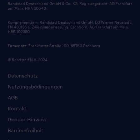
Bewerbungsratgeber
Zertifikate und Auszeichnungen
Randstad Deutschland GmbH & Co. KG, Registergericht: AG Frankfurt
am Main, HRA 30640
Karriereratgeber
Audiothek
Komplementärin: Randstad Deutschland GmbH, LG Wiener Neustadt,
Soft Skills
FN 433136 s, Zweigniederlassung: Eschborn, AG Frankfurt am Main,
HRB 102380
Skills
Firmensitz: Frankfurter Straße 100, 65760 Eschborn
© Randstad N.V. 2024
Datenschutz
Nutzungsbedingungen
AGB
Kontakt
Gender-Hinweis
Barrierefreiheit