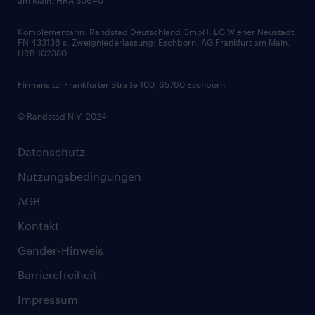
Karriereratgeber
Audiothek
Komplementärin: Randstad Deutschland GmbH, LG Wiener Neustadt,
Soft Skills
FN 433136 s, Zweigniederlassung: Eschborn, AG Frankfurt am Main,
HRB 102380
Skills
Firmensitz: Frankfurter Straße 100, 65760 Eschborn
© Randstad N.V. 2024
Datenschutz
Nutzungsbedingungen
AGB
Kontakt
Gender-Hinweis
Barrierefreiheit
Impressum