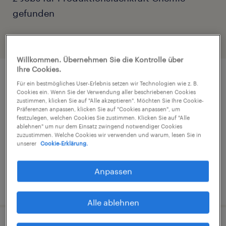
gefunden
Filter
3
Willkommen. Übernehmen Sie die Kontrolle über
Ihre Cookies.
Produktionsfachkraft Chemie (m/w/d)
Für ein bestmögliches User-Erlebnis setzen wir Technologien wie z. B.
Cookies ein. Wenn Sie der Verwendung aller beschriebenen Cookies
zustimmen, klicken Sie auf "Alle akzeptieren". Möchten Sie Ihre Cookie-
Emmerting, Bayern
Präferenzen anpassen, klicken Sie auf "Cookies anpassen", um
festzulegen, welchen Cookies Sie zustimmen. Klicken Sie auf "Alle
Arbeitnehmerüberlassung
ablehnen" um nur dem Einsatz zwingend notwendiger Cookies
€18,15 - €26,50 pro Stunde
zuzustimmen. Welche Cookies wir verwenden und warum, lesen Sie in
unserer
Cookie-Erklärung.
Gesundheit und Sozialwesen
Anpassen
9. August 2026
Alle ablehnen