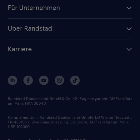
Jobsuche
Für Unternehmen
Jobs nach Kategorie
Personalanfrage
Initiativbewerbung
Über Randstad
Personalvermittlung
Bewerberaccount
Standorte
Arbeitnehmerüberlassung
Randstad Akademie
Karriere
Presse & Aktuelles
Personalberatung
Arbeitgeberleistungen
Beliebte Berufe
Nachhaltigkeit
Services & Produkte
Unternehmensprofile
Berufsprofile
Interne Karriere
Branchen
Gehaltsthemen
FAQ - Bewerber / Kunden
HR-Portal
Bewerbungsratgeber
Zertifikate und Auszeichnungen
Randstad Deutschland GmbH & Co. KG, Registergericht: AG Frankfurt
am Main, HRA 30640
Karriereratgeber
Audiothek
Komplementärin: Randstad Deutschland GmbH, LG Wiener Neustadt,
Soft Skills
FN 433136 s, Zweigniederlassung: Eschborn, AG Frankfurt am Main,
HRB 102380
Skills