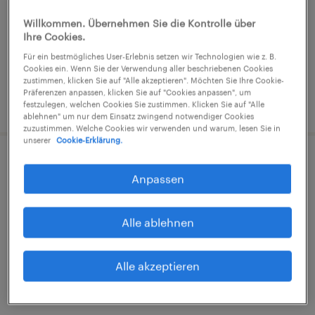
Arbeitnehmerüberlassung
Willkommen. Übernehmen Sie die Kontrolle über
€17,94 - €28,37 pro Stunde
Ihre Cookies.
Industrie und Handwerk
Für ein bestmögliches User-Erlebnis setzen wir Technologien wie z. B.
Cookies ein. Wenn Sie der Verwendung aller beschriebenen Cookies
zustimmen, klicken Sie auf "Alle akzeptieren". Möchten Sie Ihre Cookie-
Präferenzen anpassen, klicken Sie auf "Cookies anpassen", um
3. August 2026
festzulegen, welchen Cookies Sie zustimmen. Klicken Sie auf "Alle
ablehnen" um nur dem Einsatz zwingend notwendiger Cookies
zuzustimmen. Welche Cookies wir verwenden und warum, lesen Sie in
unserer
Cookie-Erklärung.
Anpassen
Fertigungsmitarbeiter (m/w/d)
Alle ablehnen
Burgrieden, Baden-Württemberg
Arbeitnehmerüberlassung
Alle akzeptieren
€16,37 - €18,66 pro Stunde
Industrie und Handwerk