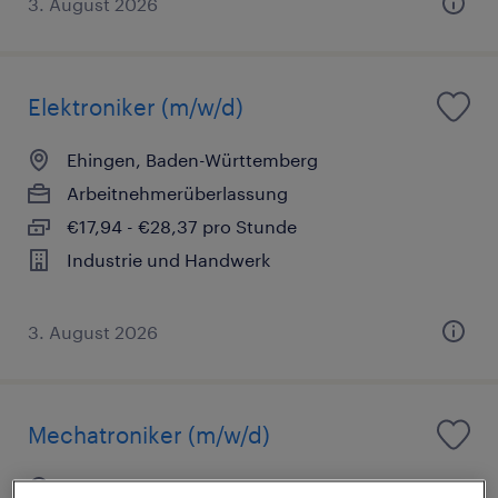
3. August 2026
Elektroniker (m/w/d)
Ehingen, Baden-Württemberg
Arbeitnehmerüberlassung
€17,94 - €28,37 pro Stunde
Industrie und Handwerk
3. August 2026
Mechatroniker (m/w/d)
Ehingen, Baden-Württemberg