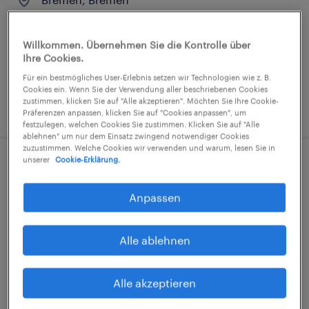
Arbeitnehmerüberlassung
€14,96 - €16,00 pro Stunde
Willkommen. Übernehmen Sie die Kontrolle über
Ihre Cookies.
Industrie und Handwerk
Für ein bestmögliches User-Erlebnis setzen wir Technologien wie z. B.
Cookies ein. Wenn Sie der Verwendung aller beschriebenen Cookies
zustimmen, klicken Sie auf "Alle akzeptieren". Möchten Sie Ihre Cookie-
3. August 2026
Präferenzen anpassen, klicken Sie auf "Cookies anpassen", um
festzulegen, welchen Cookies Sie zustimmen. Klicken Sie auf "Alle
ablehnen" um nur dem Einsatz zwingend notwendiger Cookies
zuzustimmen. Welche Cookies wir verwenden und warum, lesen Sie in
unserer
Cookie-Erklärung.
Maschinen- und Anlagenführer
(m/w/d)
Anpassen
Bremen, Bremen
Alle ablehnen
Arbeitnehmerüberlassung
€17,00 - €23,00 pro Stunde
Alle akzeptieren
Industrie und Handwerk