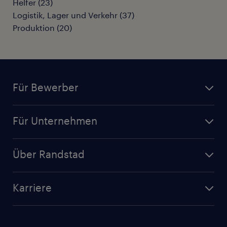
Helfer
(
23
)
Logistik, Lager und Verkehr
(
37
)
Produktion
(
20
)
Für Bewerber
Jobsuche
Für Unternehmen
Jobs nach Kategorie
Personalanfrage
Initiativbewerbung
Über Randstad
Personalvermittlung
Bewerberaccount
Standorte
Arbeitnehmerüberlassung
Randstad Akademie
Karriere
Presse & Aktuelles
Personalberatung
Arbeitgeberleistungen
Beliebte Berufe
Nachhaltigkeit
Services & Produkte
Unternehmensprofile