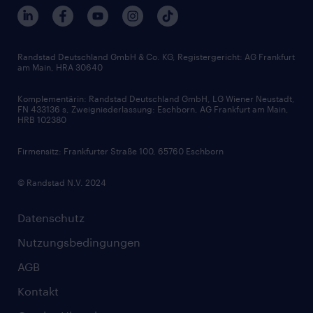
Berufsprofile
Interne Karriere
Branchen
Gehaltsthemen
FAQ - Bewerber / Kunden
HR-Portal
Bewerbungsratgeber
Zertifikate und Auszeichnungen
Randstad Deutschland GmbH & Co. KG, Registergericht: AG Frankfurt
am Main, HRA 30640
Karriereratgeber
Audiothek
Komplementärin: Randstad Deutschland GmbH, LG Wiener Neustadt,
Soft Skills
FN 433136 s, Zweigniederlassung: Eschborn, AG Frankfurt am Main,
HRB 102380
Skills
Firmensitz: Frankfurter Straße 100, 65760 Eschborn
© Randstad N.V. 2024
Datenschutz
Nutzungsbedingungen
AGB
Kontakt