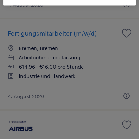
1. August 2026
Fertigungsmitarbeiter (m/w/d)
Bremen, Bremen
Arbeitnehmerüberlassung
€14,96 - €16,00 pro Stunde
Industrie und Handwerk
4. August 2026