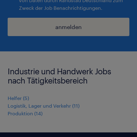
von Daten durch Randstad Deutschland zum
Zweck der Job Benachrichtigungen.
anmelden
Industrie und Handwerk Jobs
nach Tätigkeitsbereich
Helfer
(
5
)
Logistik, Lager und Verkehr
(
11
)
Produktion
(
14
)