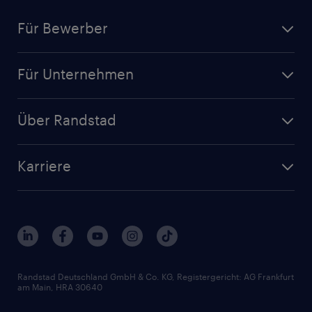
Für Bewerber
Jobsuche
Für Unternehmen
Jobs nach Kategorie
Personalanfrage
Initiativbewerbung
Über Randstad
Personalvermittlung
Bewerberaccount
Standorte
Arbeitnehmerüberlassung
Randstad Akademie
Karriere
Presse & Aktuelles
Personalberatung
Arbeitgeberleistungen
Beliebte Berufe
Nachhaltigkeit
Services & Produkte
Unternehmensprofile
Berufsprofile
Interne Karriere
Branchen
Gehaltsthemen
FAQ - Bewerber / Kunden
HR-Portal
Bewerbungsratgeber
Zertifikate und Auszeichnungen
Randstad Deutschland GmbH & Co. KG, Registergericht: AG Frankfurt
am Main, HRA 30640
Karriereratgeber
Audiothek