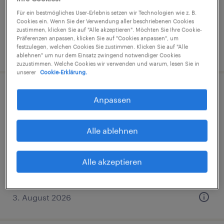
€15,69 - €25,88 pro Stunde
Für ein bestmögliches User-Erlebnis setzen wir Technologien wie z. B.
Industrie und Handwerk
Cookies ein. Wenn Sie der Verwendung aller beschriebenen Cookies
zustimmen, klicken Sie auf "Alle akzeptieren". Möchten Sie Ihre Cookie-
Präferenzen anpassen, klicken Sie auf "Cookies anpassen", um
festzulegen, welchen Cookies Sie zustimmen. Klicken Sie auf "Alle
3. August 2026
ablehnen" um nur dem Einsatz zwingend notwendiger Cookies
zuzustimmen. Welche Cookies wir verwenden und warum, lesen Sie in
unserer
Cookie-Erklärung.
Produktionsmitarbeiter (m/w/d)
Anpassen
Herborn, Hessen
Alle ablehnen
Arbeitnehmerüberlassung
€14,96 - €14,97 pro Stunde
Alle akzeptieren
Industrie und Handwerk
3. August 2026