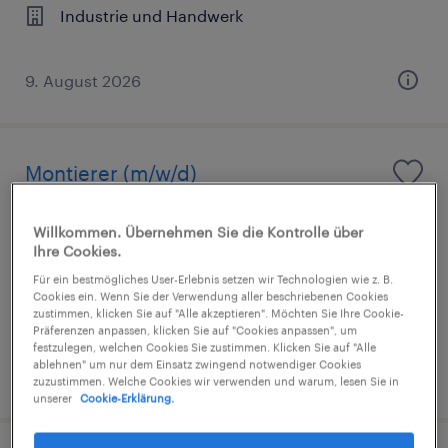
Industrie und Handwerk
9. August 2026
Montierer (m/w/d)
Schnelldorf, Bayern
Willkommen. Übernehmen Sie die Kontrolle über
Arbeitnehmerüberlassung
Ihre Cookies.
€14,96 - €15,00 pro Stunde
Für ein bestmögliches User-Erlebnis setzen wir Technologien wie z. B.
Cookies ein. Wenn Sie der Verwendung aller beschriebenen Cookies
Industrie und Handwerk
zustimmen, klicken Sie auf "Alle akzeptieren". Möchten Sie Ihre Cookie-
Präferenzen anpassen, klicken Sie auf "Cookies anpassen", um
festzulegen, welchen Cookies Sie zustimmen. Klicken Sie auf "Alle
ablehnen" um nur dem Einsatz zwingend notwendiger Cookies
3. August 2026
zuzustimmen. Welche Cookies wir verwenden und warum, lesen Sie in
unserer
Cookie-Erklärung.