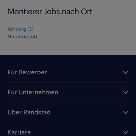
Montierer Jobs nach Ort
Amberg
(
3
)
Nürnberg
(
4
)
Für Bewerber
Jobsuche
Für Unternehmen
Jobs nach Kategorie
Personalanfrage
Initiativbewerbung
Über Randstad
Personalvermittlung
Bewerberaccount
Standorte
Arbeitnehmerüberlassung
Randstad Akademie
Karriere