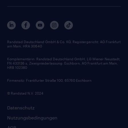
Presse & Aktuelles
Personalberatung
Arbeitgeberleistungen
Beliebte Berufe
Nachhaltigkeit
Services & Produkte
Unternehmensprofile
Berufsprofile
Interne Karriere
Branchen
Gehaltsthemen
FAQ - Bewerber / Kunden
HR-Portal
Bewerbungsratgeber
Zertifikate und Auszeichnungen
Randstad Deutschland GmbH & Co. KG, Registergericht: AG Frankfurt
am Main, HRA 30640
Karriereratgeber
Audiothek
Komplementärin: Randstad Deutschland GmbH, LG Wiener Neustadt,
Soft Skills
FN 433136 s, Zweigniederlassung: Eschborn, AG Frankfurt am Main,
HRB 102380
Skills
Firmensitz: Frankfurter Straße 100, 65760 Eschborn
© Randstad N.V. 2024
Datenschutz
Nutzungsbedingungen
AGB