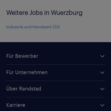
Weitere Jobs in Wuerzburg
Industrie und Handwerk
(
32
)
Für Bewerber
Jobsuche
Für Unternehmen
Jobs nach Kategorie
Personalanfrage
Initiativbewerbung
Über Randstad
Personalvermittlung
Bewerberaccount
Standorte
Arbeitnehmerüberlassung
Randstad Akademie
Karriere
Presse & Aktuelles
Personalberatung
Arbeitgeberleistungen