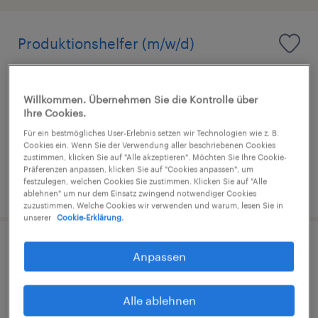
Produktionshelfer (m/w/d)
Würzburg, Bayern
Arbeitnehmerüberlassung
Willkommen. Übernehmen Sie die Kontrolle über
Ihre Cookies.
€14,96 - €15,00 pro Stunde
Für ein bestmögliches User-Erlebnis setzen wir Technologien wie z. B.
Industrie und Handwerk
Cookies ein. Wenn Sie der Verwendung aller beschriebenen Cookies
zustimmen, klicken Sie auf "Alle akzeptieren". Möchten Sie Ihre Cookie-
Präferenzen anpassen, klicken Sie auf "Cookies anpassen", um
festzulegen, welchen Cookies Sie zustimmen. Klicken Sie auf "Alle
3. August 2026
ablehnen" um nur dem Einsatz zwingend notwendiger Cookies
zuzustimmen. Welche Cookies wir verwenden und warum, lesen Sie in
unserer
Cookie-Erklärung.
Produktionshelfer (m/w/d)
Anpassen
Würzburg, Bayern
Alle ablehnen
Arbeitnehmerüberlassung