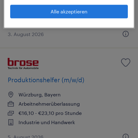
€14,53 - €15,00 pro Stunde
Alle akzeptieren
Industrie und Handwerk
3. August 2026
Produktionshelfer (m/w/d)
Würzburg, Bayern
Arbeitnehmerüberlassung
€16,10 - €23,10 pro Stunde
Industrie und Handwerk
5. August 2026