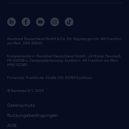
Beliebte Berufe
Nachhaltigkeit
Services & Produkte
Unternehmensprofile
Berufsprofile
Interne Karriere
Branchen
Gehaltsthemen
FAQ - Bewerber / Kunden
HR-Portal
Bewerbungsratgeber
Zertifikate und Auszeichnungen
Randstad Deutschland GmbH & Co. KG, Registergericht: AG Frankfurt
am Main, HRA 30640
Karriereratgeber
Audiothek
Komplementärin: Randstad Deutschland GmbH, LG Wiener Neustadt,
Soft Skills
FN 433136 s, Zweigniederlassung: Eschborn, AG Frankfurt am Main,
HRB 102380
Skills
Firmensitz: Frankfurter Straße 100, 65760 Eschborn
© Randstad N.V. 2024
Datenschutz
Nutzungsbedingungen
AGB