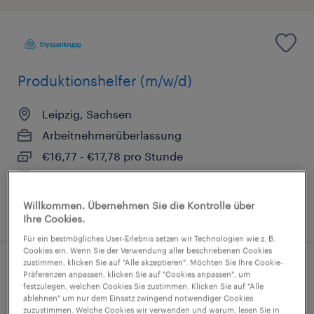
Produktionshelfer (m/w/d)
Leipzig, Sachsen
Arbeitnehmerüberlassung
€16,77 - €17,78 pro Stunde
Industrie und Handwerk
Willkommen. Übernehmen Sie die Kontrolle über
27. Juli 2026
Ihre Cookies.
Für ein bestmögliches User-Erlebnis setzen wir Technologien wie z. B.
Cookies ein. Wenn Sie der Verwendung aller beschriebenen Cookies
zustimmen, klicken Sie auf "Alle akzeptieren". Möchten Sie Ihre Cookie-
Produktionshelfer (m/w/d)
Präferenzen anpassen, klicken Sie auf "Cookies anpassen", um
festzulegen, welchen Cookies Sie zustimmen. Klicken Sie auf "Alle
ablehnen" um nur dem Einsatz zwingend notwendiger Cookies
Delitzsch, Sachsen
zuzustimmen. Welche Cookies wir verwenden und warum, lesen Sie in