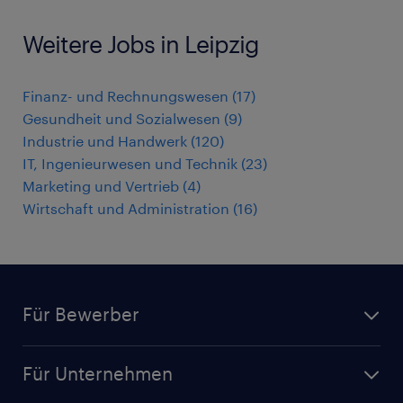
Weitere Jobs in Leipzig
Finanz- und Rechnungswesen
(
17
)
Gesundheit und Sozialwesen
(
9
)
Industrie und Handwerk
(
120
)
IT, Ingenieurwesen und Technik
(
23
)
Marketing und Vertrieb
(
4
)
Wirtschaft und Administration
(
16
)
Für Bewerber
Jobsuche
Für Unternehmen
Jobs nach Kategorie