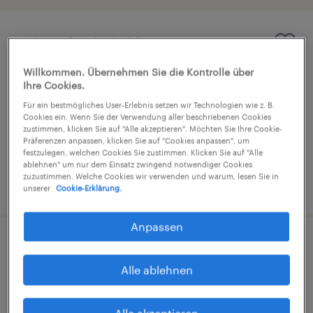
Schweißer (m/w/d)
Willkommen. Übernehmen Sie die Kontrolle über
Hille, Nordrhein-Westfalen
Ihre Cookies.
Arbeitnehmerüberlassung
Für ein bestmögliches User-Erlebnis setzen wir Technologien wie z. B.
€17,65 - €24,00 pro Stunde
Cookies ein. Wenn Sie der Verwendung aller beschriebenen Cookies
zustimmen, klicken Sie auf "Alle akzeptieren". Möchten Sie Ihre Cookie-
Industrie und Handwerk
Präferenzen anpassen, klicken Sie auf "Cookies anpassen", um
festzulegen, welchen Cookies Sie zustimmen. Klicken Sie auf "Alle
ablehnen" um nur dem Einsatz zwingend notwendiger Cookies
zuzustimmen. Welche Cookies wir verwenden und warum, lesen Sie in
4. August 2026
unserer
Cookie-Erklärung.
Anpassen
Schweißer (m/w/d)
Alle ablehnen
Brühl, Nordrhein-Westfalen
Arbeitnehmerüberlassung