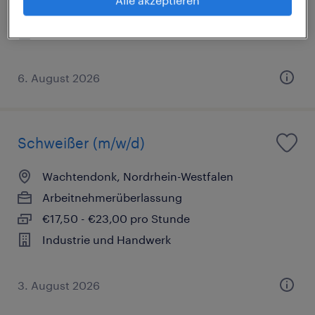
Alle akzeptieren
€17,51 - €17,99 pro Stunde
Industrie und Handwerk
6. August 2026
Schweißer (m/w/d)
Wachtendonk, Nordrhein-Westfalen
Arbeitnehmerüberlassung
€17,50 - €23,00 pro Stunde
Industrie und Handwerk
3. August 2026