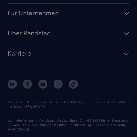
Jobsuche
Für Unternehmen
Jobs nach Kategorie
Personalanfrage
Initiativbewerbung
Über Randstad
Personalvermittlung
Bewerberaccount
Standorte
Arbeitnehmerüberlassung
Randstad Akademie
Karriere
Presse & Aktuelles
Personalberatung
Arbeitgeberleistungen
Beliebte Berufe
Nachhaltigkeit
Services & Produkte
Unternehmensprofile
Berufsprofile
Interne Karriere
Branchen
Gehaltsthemen
FAQ - Bewerber / Kunden
HR-Portal
Bewerbungsratgeber
Zertifikate und Auszeichnungen
Randstad Deutschland GmbH & Co. KG, Registergericht: AG Frankfurt
am Main, HRA 30640
Karriereratgeber
Audiothek
Komplementärin: Randstad Deutschland GmbH, LG Wiener Neustadt,
Soft Skills
FN 433136 s, Zweigniederlassung: Eschborn, AG Frankfurt am Main,
HRB 102380
Skills