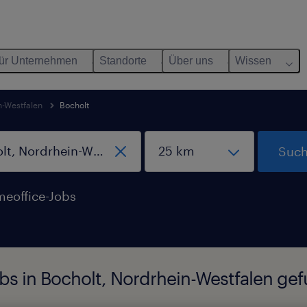
ür Unternehmen
Standorte
Über uns
Wissen
n-Westfalen
Bocholt
Such
eoffice-Jobs
bs in Bocholt, Nordrhein-Westfalen ge