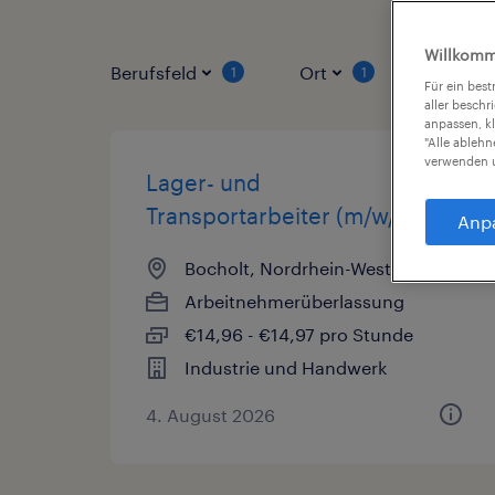
Willkomm
Berufsfeld
Ort
Vertrag
1
1
Für ein bes
aller beschr
anpassen, k
"Alle ableh
verwenden u
Lager- und
Transportarbeiter (m/w/d)
Anp
Bocholt, Nordrhein-Westfalen
Arbeitnehmerüberlassung
€14,96 - €14,97 pro Stunde
Industrie und Handwerk
4. August 2026