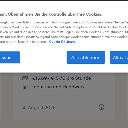
en. Übernehmen Sie die Kontrolle über Ihre Cookies.
sart
Gehalt
Arbeitszeit
tmögliches User-Erlebnis setzen wir Technologien wie z. B. Cookies ein. Wenn Sie der
iebenen Cookies zustimmen, klicken Sie auf "Alle akzeptieren". Möchten Sie Ihre Cook
licken Sie auf "Cookies anpassen", um festzulegen, welchen Cookies Sie zustimmen. Kl
nen" um nur dem Einsatz zwingend notwendiger Cookies zuzustimmen. Welche Cookies
nd warum, lesen Sie in unserer
Cookie-Erklärung.
Staplerfahrer (m/w/d)
assen
Alle ablehnen
Alle ak
Bocholt, Nordrhein-Westfalen
Arbeitnehmerüberlassung
€15,69 - €15,70 pro Stunde
Industrie und Handwerk
4. August 2026