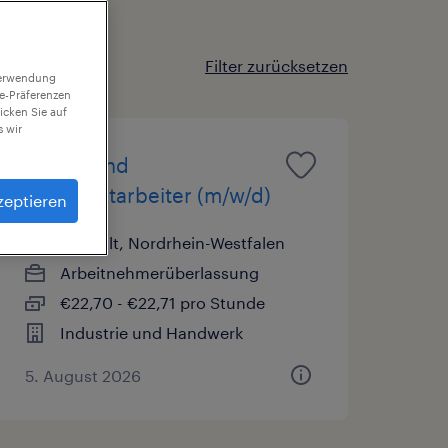
Filter zurücksetzen
 Verwendung
ie-Präferenzen
icken Sie auf
 wir
Lager- und
Transportarbeiter (m/w/d)
zeptieren
Bocholt, Nordrhein-Westfalen
Arbeitnehmerüberlassung
€22,70 - €22,71 pro Stunde
Industrie und Handwerk
5. August 2026