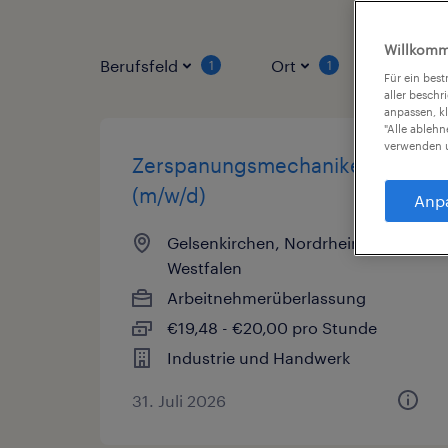
Willkomm
Berufsfeld
Ort
Vertrag
1
1
Für ein bes
aller beschr
anpassen, k
"Alle ableh
verwenden u
Zerspanungsmechaniker
(m/w/d)
Anp
Gelsenkirchen, Nordrhein-
Westfalen
Arbeitnehmerüberlassung
€19,48 - €20,00 pro Stunde
Industrie und Handwerk
31. Juli 2026