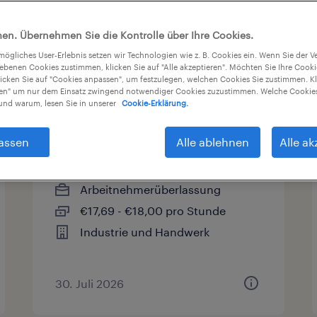
en. Übernehmen Sie die Kontrolle über Ihre Cookies.
sart
Gehalt
Arbeitszeit
tmögliches User-Erlebnis setzen wir Technologien wie z. B. Cookies ein. Wenn Sie der
iebenen Cookies zustimmen, klicken Sie auf "Alle akzeptieren". Möchten Sie Ihre Cook
licken Sie auf "Cookies anpassen", um festzulegen, welchen Cookies Sie zustimmen. Kl
nen" um nur dem Einsatz zwingend notwendiger Cookies zuzustimmen. Welche Cookies
nd warum, lesen Sie in unserer
Cookie-Erklärung.
Staplerfahrer(m/w/d)
assen
Alle ablehnen
Alle ak
Gelsenkirchen, Nordrhein-
Westfalen
Arbeitnehmerüberlassung
€17,69 - €18,00 pro Stunde
Industrie und Handwerk
30. Juli 2026