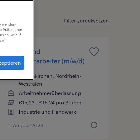
Filter zurücksetzen
 Verwendung
ie-Präferenzen
icken Sie auf
 wir
Lager- und
Transportarbeiter (m/w/d)
zeptieren
Gelsenkirchen, Nordrhein-
Westfalen
Arbeitnehmerüberlassung
€15,23 - €15,24 pro Stunde
Industrie und Handwerk
1. August 2026