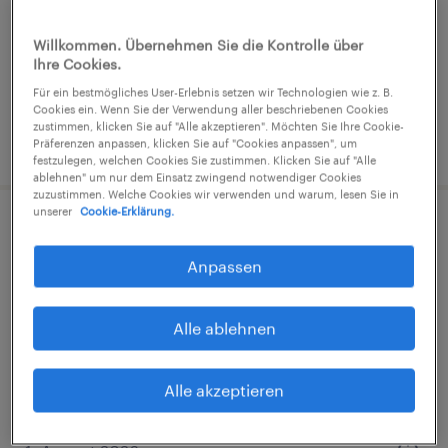
Arbeitnehmerüberlassung
Willkommen. Übernehmen Sie die Kontrolle über
€15,69 - €15,70 pro Stunde
Ihre Cookies.
Industrie und Handwerk
Für ein bestmögliches User-Erlebnis setzen wir Technologien wie z. B.
Cookies ein. Wenn Sie der Verwendung aller beschriebenen Cookies
zustimmen, klicken Sie auf "Alle akzeptieren". Möchten Sie Ihre Cookie-
31. Juli 2026
Präferenzen anpassen, klicken Sie auf "Cookies anpassen", um
festzulegen, welchen Cookies Sie zustimmen. Klicken Sie auf "Alle
ablehnen" um nur dem Einsatz zwingend notwendiger Cookies
zuzustimmen. Welche Cookies wir verwenden und warum, lesen Sie in
unserer
Cookie-Erklärung.
Zerspanungsmechaniker Drehtechnik
(m/w/d)
Anpassen
Viersen, Nordrhein-Westfalen
Alle ablehnen
Arbeitnehmerüberlassung
€18,00 - €25,00 pro Stunde
Alle akzeptieren
Industrie und Handwerk