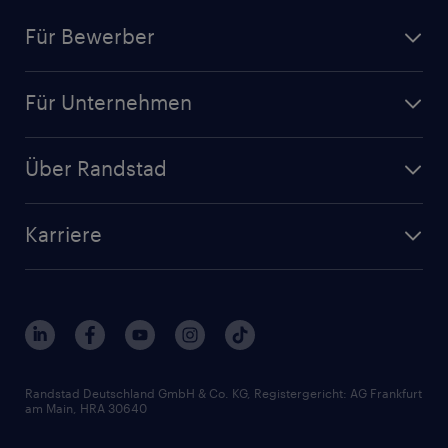
Für Bewerber
Jobsuche
Für Unternehmen
Jobs nach Kategorie
Personalanfrage
Initiativbewerbung
Über Randstad
Personalvermittlung
Bewerberaccount
Standorte
Arbeitnehmerüberlassung
Randstad Akademie
Karriere
Presse & Aktuelles
Personalberatung
Arbeitgeberleistungen
Beliebte Berufe
Nachhaltigkeit
Services & Produkte
Unternehmensprofile
Berufsprofile
Interne Karriere
Branchen
Gehaltsthemen
FAQ - Bewerber / Kunden
HR-Portal
Bewerbungsratgeber
Zertifikate und Auszeichnungen
Randstad Deutschland GmbH & Co. KG, Registergericht: AG Frankfurt
am Main, HRA 30640
Karriereratgeber
Audiothek