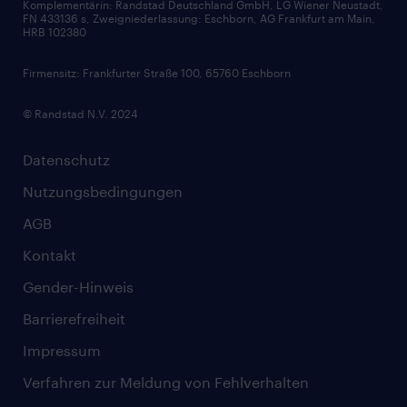
Komplementärin: Randstad Deutschland GmbH, LG Wiener Neustadt,
Soft Skills
FN 433136 s, Zweigniederlassung: Eschborn, AG Frankfurt am Main,
HRB 102380
Skills
Firmensitz: Frankfurter Straße 100, 65760 Eschborn
© Randstad N.V. 2024
Datenschutz
Nutzungsbedingungen
AGB
Kontakt
Gender-Hinweis
Barrierefreiheit
Impressum
Verfahren zur Meldung von Fehlverhalten