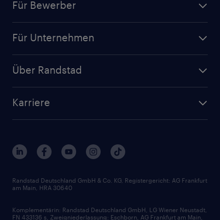
Für Bewerber
Jobsuche
Für Unternehmen
Jobs nach Kategorie
Personalanfrage
Initiativbewerbung
Über Randstad
Personalvermittlung
Bewerberaccount
Standorte
Arbeitnehmerüberlassung
Randstad Akademie
Karriere
Presse & Aktuelles
Personalberatung
Arbeitgeberleistungen
Beliebte Berufe
Nachhaltigkeit
Services & Produkte
Unternehmensprofile
Berufsprofile
Interne Karriere
Branchen
Gehaltsthemen
FAQ - Bewerber / Kunden
HR-Portal
Bewerbungsratgeber
Zertifikate und Auszeichnungen
Randstad Deutschland GmbH & Co. KG, Registergericht: AG Frankfurt
am Main, HRA 30640
Karriereratgeber
Audiothek
Komplementärin: Randstad Deutschland GmbH, LG Wiener Neustadt,
Soft Skills
FN 433136 s, Zweigniederlassung: Eschborn, AG Frankfurt am Main,