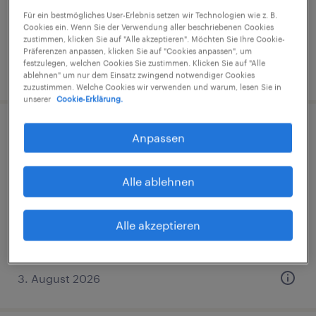
€15,69 - €15,70 pro Stunde
Für ein bestmögliches User-Erlebnis setzen wir Technologien wie z. B.
Industrie und Handwerk
Cookies ein. Wenn Sie der Verwendung aller beschriebenen Cookies
zustimmen, klicken Sie auf "Alle akzeptieren". Möchten Sie Ihre Cookie-
Präferenzen anpassen, klicken Sie auf "Cookies anpassen", um
festzulegen, welchen Cookies Sie zustimmen. Klicken Sie auf "Alle
3. August 2026
ablehnen" um nur dem Einsatz zwingend notwendiger Cookies
zuzustimmen. Welche Cookies wir verwenden und warum, lesen Sie in
unserer
Cookie-Erklärung.
Staplerfahrer (m/w/d)
Anpassen
Emmerich am Rhein, Nordrhein-Westfalen
Alle ablehnen
Arbeitnehmerüberlassung
€15,23 - €18,50 pro Stunde
Alle akzeptieren
Industrie und Handwerk
3. August 2026