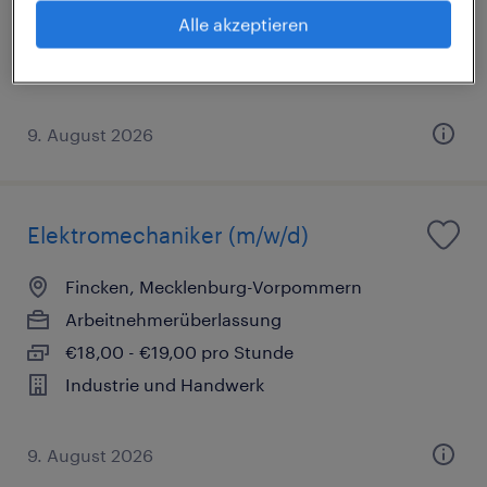
Alle akzeptieren
€15,33 - €15,35 pro Stunde
Industrie und Handwerk
9. August 2026
Elektromechaniker (m/w/d)
Fincken, Mecklenburg-Vorpommern
Arbeitnehmerüberlassung
€18,00 - €19,00 pro Stunde
Industrie und Handwerk
9. August 2026