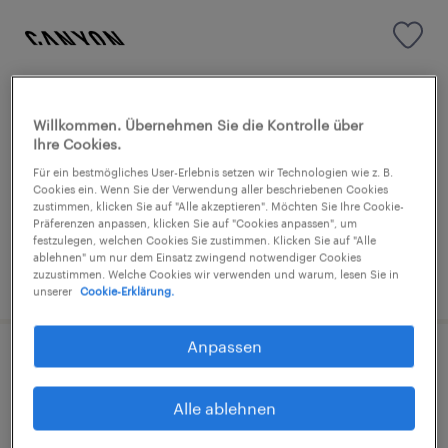
Helfer (m/w/d)
Willkommen. Übernehmen Sie die Kontrolle über
Koblenz, Rheinland-Pfalz
Ihre Cookies.
Arbeitnehmerüberlassung
Für ein bestmögliches User-Erlebnis setzen wir Technologien wie z. B.
Cookies ein. Wenn Sie der Verwendung aller beschriebenen Cookies
€14,96 - €17,65 pro Stunde
zustimmen, klicken Sie auf "Alle akzeptieren". Möchten Sie Ihre Cookie-
Präferenzen anpassen, klicken Sie auf "Cookies anpassen", um
Industrie und Handwerk
festzulegen, welchen Cookies Sie zustimmen. Klicken Sie auf "Alle
ablehnen" um nur dem Einsatz zwingend notwendiger Cookies
9. August 2026
zuzustimmen. Welche Cookies wir verwenden und warum, lesen Sie in
unserer
Cookie-Erklärung.
Anpassen
Kommissionierer (m/w/d)
Alle ablehnen
Kamen, Nordrhein-Westfalen
Arbeitnehmerüberlassung