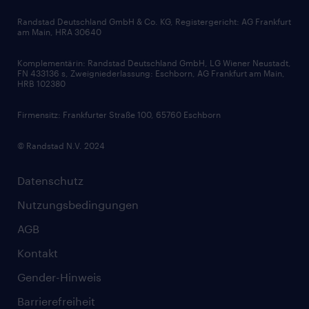
Bewerbungsratgeber
Zertifikate und Auszeichnungen
Randstad Deutschland GmbH & Co. KG, Registergericht: AG Frankfurt
am Main, HRA 30640
Karriereratgeber
Audiothek
Komplementärin: Randstad Deutschland GmbH, LG Wiener Neustadt,
Soft Skills
FN 433136 s, Zweigniederlassung: Eschborn, AG Frankfurt am Main,
HRB 102380
Skills
Firmensitz: Frankfurter Straße 100, 65760 Eschborn
© Randstad N.V. 2024
Datenschutz
Nutzungsbedingungen
AGB
Kontakt
Gender-Hinweis
Barrierefreiheit