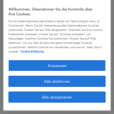
Arbeitnehmerüberlassung
€17,20 - €24,68 pro Stunde
Willkommen. Übernehmen Sie die Kontrolle über
Ihre Cookies.
Industrie und Handwerk
Für ein bestmögliches User-Erlebnis setzen wir Technologien wie z. B.
Cookies ein. Wenn Sie der Verwendung aller beschriebenen Cookies
zustimmen, klicken Sie auf "Alle akzeptieren". Möchten Sie Ihre Cookie-
1. August 2026
Präferenzen anpassen, klicken Sie auf "Cookies anpassen", um
festzulegen, welchen Cookies Sie zustimmen. Klicken Sie auf "Alle
ablehnen" um nur dem Einsatz zwingend notwendiger Cookies
zuzustimmen. Welche Cookies wir verwenden und warum, lesen Sie in
unserer
Cookie-Erklärung.
Lager- und Transportarbeiter (m/w/d)
Anpassen
Bad Kreuznach, Rheinland-Pfalz
Arbeitnehmerüberlassung
Alle ablehnen
€14,96 - €15,00 pro Stunde
Industrie und Handwerk
Alle akzeptieren
3. August 2026