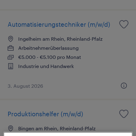
Automatisierungstechniker (m/w/d)
Ingelheim am Rhein, Rheinland-Pfalz
Arbeitnehmerüberlassung
€5.000 - €5.100 pro Monat
Industrie und Handwerk
3. August 2026
Produktionshelfer (m/w/d)
Bingen am Rhein, Rheinland-Pfalz