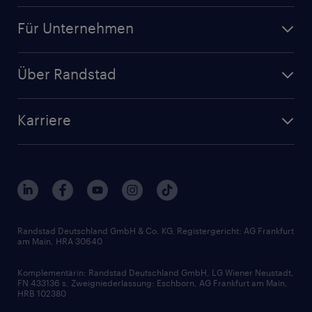
Jobsuche
Für Unternehmen
Jobs nach Kategorie
Personalanfrage
Initiativbewerbung
Über Randstad
Personalvermittlung
Bewerberaccount
Standorte
Arbeitnehmerüberlassung
Randstad Akademie
Karriere
Presse & Aktuelles
Personalberatung
Arbeitgeberleistungen
Beliebte Berufe
Nachhaltigkeit
Services & Produkte
Unternehmensprofile
Berufsprofile
Interne Karriere
Branchen
Gehaltsthemen
FAQ - Bewerber / Kunden
HR-Portal
Bewerbungsratgeber
Zertifikate und Auszeichnungen
Randstad Deutschland GmbH & Co. KG, Registergericht: AG Frankfurt
am Main, HRA 30640
Karriereratgeber
Audiothek
Komplementärin: Randstad Deutschland GmbH, LG Wiener Neustadt,
Soft Skills
FN 433136 s, Zweigniederlassung: Eschborn, AG Frankfurt am Main,
HRB 102380
Skills