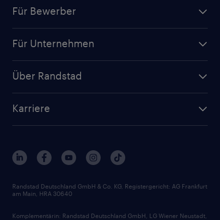
Für Bewerber
Jobsuche
Für Unternehmen
Jobs nach Kategorie
Personalanfrage
Initiativbewerbung
Über Randstad
Personalvermittlung
Bewerberaccount
Standorte
Arbeitnehmerüberlassung
Randstad Akademie
Karriere
Presse & Aktuelles
Personalberatung
Arbeitgeberleistungen
Beliebte Berufe
Nachhaltigkeit
Services & Produkte
Unternehmensprofile
Berufsprofile
Interne Karriere
Branchen
Gehaltsthemen
FAQ - Bewerber / Kunden
HR-Portal
Bewerbungsratgeber
Zertifikate und Auszeichnungen
Randstad Deutschland GmbH & Co. KG, Registergericht: AG Frankfurt
am Main, HRA 30640
Karriereratgeber
Audiothek
Komplementärin: Randstad Deutschland GmbH, LG Wiener Neustadt,
Soft Skills