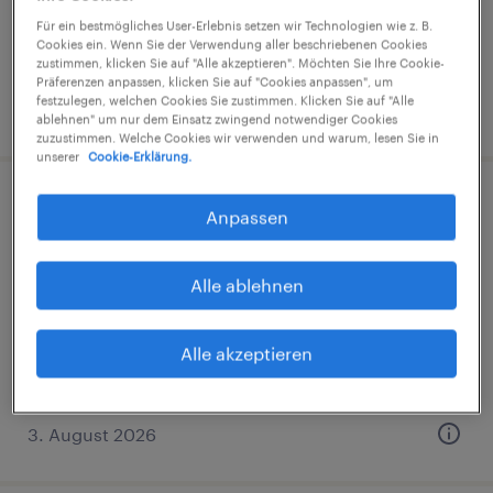
€14,96 - €15,00 pro Stunde
Für ein bestmögliches User-Erlebnis setzen wir Technologien wie z. B.
Industrie und Handwerk
Cookies ein. Wenn Sie der Verwendung aller beschriebenen Cookies
zustimmen, klicken Sie auf "Alle akzeptieren". Möchten Sie Ihre Cookie-
Präferenzen anpassen, klicken Sie auf "Cookies anpassen", um
festzulegen, welchen Cookies Sie zustimmen. Klicken Sie auf "Alle
3. August 2026
ablehnen" um nur dem Einsatz zwingend notwendiger Cookies
zuzustimmen. Welche Cookies wir verwenden und warum, lesen Sie in
unserer
Cookie-Erklärung.
Staplerfahrer (m/w/d)
Anpassen
Föhren, Rheinland-Pfalz
Alle ablehnen
Arbeitnehmerüberlassung
€15,69 - €16,00 pro Stunde
Alle akzeptieren
Industrie und Handwerk
3. August 2026