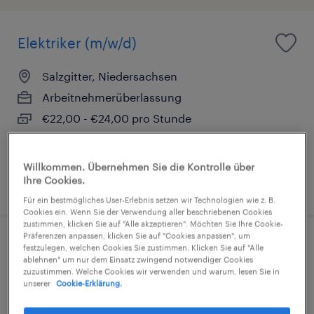
Elektriker (m/w/d)
Salzgitter, Niedersachsen
Arbeitnehmerüberlassung
€22,00 - €24,00 pro Stunde
Industrie und Handwerk
Willkommen. Übernehmen Sie die Kontrolle über
Ihre Cookies.
4. August 2026
Für ein bestmögliches User-Erlebnis setzen wir Technologien wie z. B.
Cookies ein. Wenn Sie der Verwendung aller beschriebenen Cookies
zustimmen, klicken Sie auf "Alle akzeptieren". Möchten Sie Ihre Cookie-
Präferenzen anpassen, klicken Sie auf "Cookies anpassen", um
festzulegen, welchen Cookies Sie zustimmen. Klicken Sie auf "Alle
ablehnen" um nur dem Einsatz zwingend notwendiger Cookies
zuzustimmen. Welche Cookies wir verwenden und warum, lesen Sie in
Elektroanlagenmonteur (m/w/d)
unserer
Cookie-Erklärung.