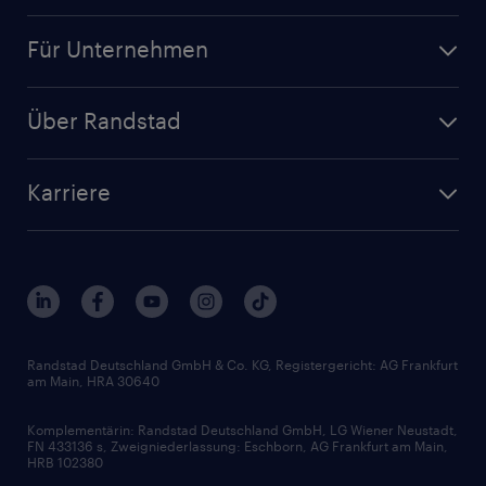
Jobsuche
Für Unternehmen
Jobs nach Kategorie
Personalanfrage
Initiativbewerbung
Über Randstad
Personalvermittlung
Bewerberaccount
Standorte
Arbeitnehmerüberlassung
Randstad Akademie
Karriere
Presse & Aktuelles
Personalberatung
Arbeitgeberleistungen
Beliebte Berufe
Nachhaltigkeit
Services & Produkte
Unternehmensprofile
Berufsprofile
Interne Karriere
Branchen
Gehaltsthemen
FAQ - Bewerber / Kunden
HR-Portal
Bewerbungsratgeber
Zertifikate und Auszeichnungen
Randstad Deutschland GmbH & Co. KG, Registergericht: AG Frankfurt
am Main, HRA 30640
Karriereratgeber
Audiothek
Komplementärin: Randstad Deutschland GmbH, LG Wiener Neustadt,
Soft Skills
FN 433136 s, Zweigniederlassung: Eschborn, AG Frankfurt am Main,
HRB 102380
Skills